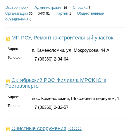
Каталог
Экстренное
Администрация
Справка
4
16
7
Организации
Партии
Общественные
30
ЖКХ
51
1
объединения
0
Инфо
МП РСУ, Ремонтно-строительный участок
Адрес:
п. Каменоломни, ул. Мокроусова, 44 А
Гороскоп
Телефон:
+7 (86360) 2-34-64
Октябрьский РЭС Филиала МРСК Юга
Ростовэнерго
Карты
Адрес:
пос. Каменоломни, Шоссейный переулок, 1
Телефон:
+7 (86360) 2-32-57
Фотогалерея
Очистные сооружения, ООО