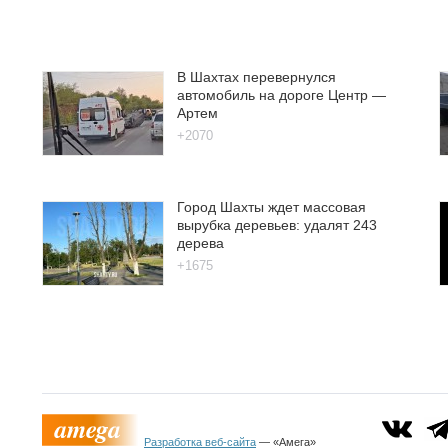
В Шахтах перевернулся
автомобиль на дороге Центр —
Артем
+2070
Город Шахты ждет массовая
вырубка деревьев: удалят 243
дерева
+1675
Разработка веб-сайта
— «Амега»