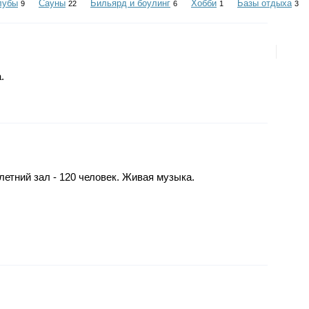
лубы
Сауны
Бильярд и боулинг
Хобби
Базы отдыха
9
22
6
1
3
.
летний зал - 120 человек. Живая музыка.