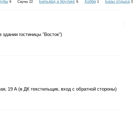
лубы
Бильярд и боулинг
Хобби
Базы отдыха
9
Сауны
22
6
1
3
в здании гостиницы "Восток")
ная, 19 А (в ДК текстильщик, вход с обратной стороны)