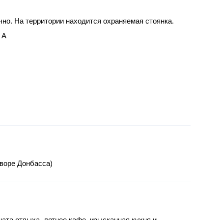
чно. На территории находится охраняемая стоянка.
 А
дворе Донбасса)
ната отдыха, летнее кафе, изысканная кухня и