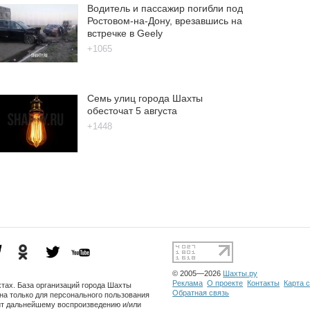
Водитель и пассажир погибли под
Ростовом-на-Дону, врезавшись на
встречке в Geely
+1065
Семь улиц города Шахты
обесточат 5 августа
+1448
© 2005—2026
Шахты.ру
Реклама
О проекте
Контакты
Карта 
тах. База организаций города Шахты
Обратная связь
на только для персонального пользования
ит дальнейшему воспроизведению и/или