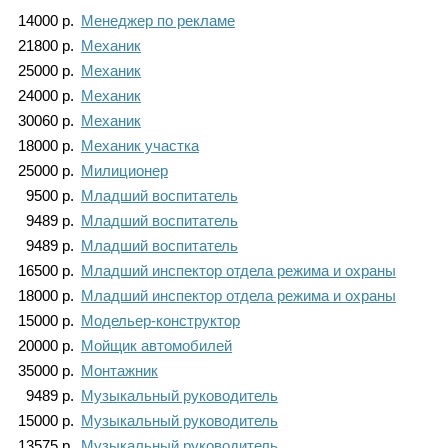
Каталог
14000
р.
Менеджер по рекламе
21800
р.
Механик
25000
р.
Механик
24000
р.
Механик
Инфо
30060
р.
Механик
18000
р.
Механик участка
25000
р.
Милиционер
9500
р.
Младший воспитатель
Гороскоп
9489
р.
Младший воспитатель
9489
р.
Младший воспитатель
16500
р.
Младший инспектор отдела режима и охраны
Карты
18000
р.
Младший инспектор отдела режима и охраны
15000
р.
Модельер-конструктор
20000
р.
Мойщик автомобилей
35000
р.
Монтажник
Фотогалерея
9489
р.
Музыкальный руководитель
15000
р.
Музыкальный руководитель
13575
р.
Музыкальный руководитель