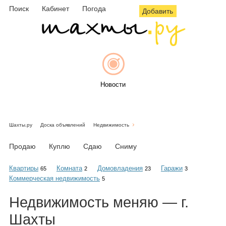
Поиск
Кабинет
Погода
Добавить
Новости
Шахты.ру
Доска объявлений
Недвижимость
Афиша
Продаю
Куплю
Сдаю
Сниму
Квартиры
Комната
Домовладения
Гаражи
65
2
23
3
Коммерческая недвижимость
5
Объявления
Недвижимость
меняю
— г.
Шахты