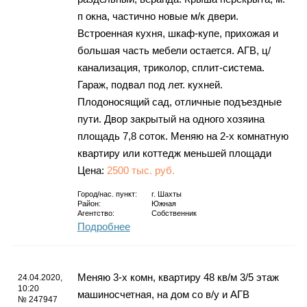
п окна, частично новые м/к двери.
Встроенная кухня, шкаф-купе, прихожая и
большая часть мебели остается. АГВ, ц/
канализация, триколор, сплит-система.
Гараж, подвал под лет. кухней.
Плодоносящий сад, отличные подъездные
пути. Двор закрытый на одного хозяина
площадь 7,8 соток. Меняю на 2-х комнатную
квартиру или коттедж меньшей площади
Цена:
2500 тыс. руб.
Город/нас. пункт:
г.
Шахты
Район:
Южная
Агентство:
Собственник
Подробнее
Меняю 3-х комн, квартиру 48 кв/м 3/5 этаж
24.04.2020,
10:20
машиносчетная, на дом со в/у и АГВ
№ 247947