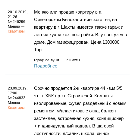
Меняю или продаю квартиру в п.
20.10.2019,
21:26
Синегорском Белокалитвинского р-н, на
№ 246296
Меняю —
квартиру в г. Шахты имеется также гараж и
Квартиры
летняя кухня хоз. постройки. В. у сан. узел в
доме. Дом газифицирован. Цена 1300000.
Торг.
Город/нас. пункт:
г.
Шахты
Подробнее
Срочно продается 2-к квартира 44 кв.м 5/5
23.09.2019,
17:00
эт. п. ХБК пр-кт. Строителей. Комнаты
№ 244833
Меняю —
изолированные, с/узел раздельный с новым
Квартиры
ремонтом, м/пластиковые окна, балкон
застеклен, встроенная кухня, кондиционер
+ индивидуальный подвал. В шаговой
доступности: д/садик, школа, рынок,