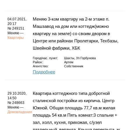
Каталог
Меняю 3-ком квартиру на 2-м этаже п.
04.07.2021,
20:17
Машзавод на дом или коттедж(можно
№ 249151
Инфо
Меняю —
квартиру на земле) со своим двором в
Квартиры
Центре или районах Пролетарки, Техбазы,
Швейной фабрики, ХБК
Гороскоп
Город/нас. пункт:
Шахты, Ул Горбунова
Район:
Артем
Агентство:
Собственник
Подробнее
Карты
Квартира коттеджного типа добротной
29.10.2020,
14:50
сталинской постройки из кирпича. Центр
№ 248663
Меняю —
Южной. Общая площадь 77,7 кв.м жилая
Домовладения
Фотогалерея
площадь 54 кв.м Пять комнат:3 спальни +
зал, холл, кухня, прихожая, с/узел
раздельный, веранда. Крыша перекрыта, м.