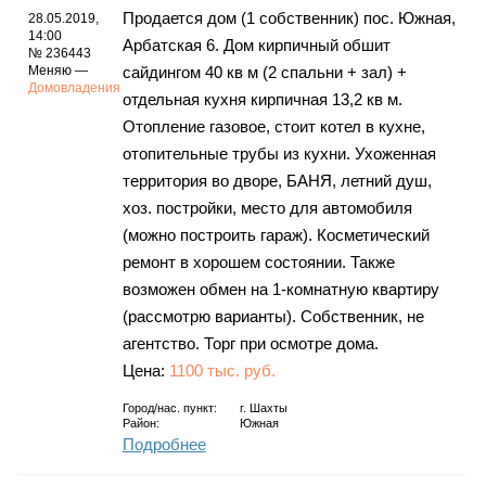
Продается дом (1 собственник) пос. Южная,
28.05.2019,
14:00
Арбатская 6. Дом кирпичный обшит
№ 236443
Меняю —
сайдингом 40 кв м (2 спальни + зал) +
Домовладения
отдельная кухня кирпичная 13,2 кв м.
Отопление газовое, стоит котел в кухне,
отопительные трубы из кухни. Ухоженная
территория во дворе, БАНЯ, летний душ,
хоз. постройки, место для автомобиля
(можно построить гараж). Косметический
ремонт в хорошем состоянии. Также
возможен обмен на 1-комнатную квартиру
(рассмотрю варианты). Собственник, не
агентство. Торг при осмотре дома.
Цена:
1100 тыс. руб.
Город/нас. пункт:
г.
Шахты
Район:
Южная
Подробнее