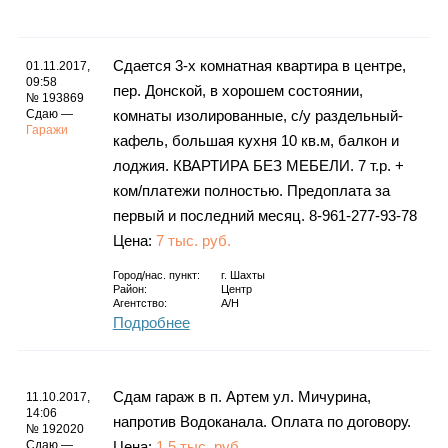
Каталог
Сдается 3-х комнатная квартира в центре,
01.11.2017,
09:58
пер. Донской, в хорошем состоянии,
№ 193869
Инфо
Сдаю —
комнаты изолированные, с/у раздельный-
Гаражи
кафель, большая кухня 10 кв.м, балкон и
лоджия. КВАРТИРА БЕЗ МЕБЕЛИ. 7 т.р. +
ком/платежи полностью. Предоплата за
Гороскоп
первый и последний месяц. 8-961-277-93-78
Цена:
7 тыс. руб.
Город/нас. пункт:
г.
Шахты
Район:
Центр
Карты
Агентство:
А/н
Подробнее
Фотогалерея
Сдам гараж в п. Артем ул. Мичурина,
11.10.2017,
14:06
напротив Водоканала. Оплата по договору.
№ 192020
Сдаю —
Цена:
1,5 тыс. руб.