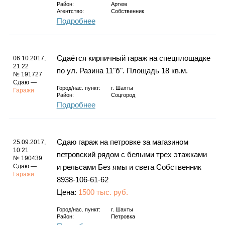
Район:
Артем
Агентство:
Собственник
Подробнее
Сдаётся кирпичный гараж на спецплощадке
06.10.2017,
21:22
по ул. Разина 11"б". Площадь 18 кв.м.
№ 191727
Сдаю —
Город/нас. пункт:
г.
Шахты
Гаражи
Район:
Соцгород
Подробнее
Сдаю гараж на петровке за магазином
25.09.2017,
10:21
петровский рядом с белыми трех этажками
№ 190439
Сдаю —
и рельсами Без ямы и света Собственник
Гаражи
8938-106-61-62
Цена:
1500 тыс. руб.
Город/нас. пункт:
г.
Шахты
Район:
Петровка