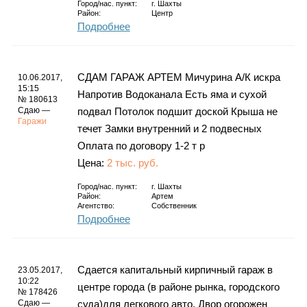
Город/нас. пункт:
г.
Шахты
Район:
Центр
Подробнее
СДАМ ГАРАЖ АРТЕМ Мичурина А/К искра
10.06.2017,
15:15
Напротив Водоканала Есть яма и сухой
№ 180613
Сдаю —
подвал Потолок подшит доской Крыша не
Гаражи
течет Замки внутренний и 2 подвесных
Оплата по договору 1-2 т р
Цена:
2 тыс. руб.
Город/нас. пункт:
г.
Шахты
Район:
Артем
Агентство:
Собственник
Подробнее
Сдается капитальный кирпичный гараж в
23.05.2017,
10:22
центре города (в районе рынка, городского
№ 178426
Сдаю —
суда)для легкового авто. Двор огорожен