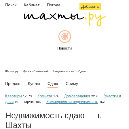
Поиск
Кабинет
Погода
Добавить
Новости
Шахты.ру
Доска объявлений
Недвижимость
Сдаю
Афиша
Продаю
Куплю
Сдаю
Сниму
Квартиры
Комната
Домовладения
Участки и
17373
174
2236
дачи
Коммерческая недвижимость
19
Гаражи
106
1670
Объявления
Недвижимость
сдаю
— г.
Шахты