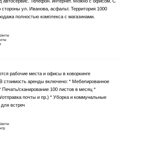
д автосервис. Телефон. интернет. Можно с офисом. С
о стороны ул. Иванова, асфальт. Территория 1000
продажа полностью комплекса с магазинами.
Шахты
хты
т
рабочие места и офисы в коворкинге
. В стоимость аренды включено: * Мебелированное
 * Печать/сканирование 100 листов в месяц *
/отправка почты и пр.) * Уборка и коммунальные
 для встреч
Шахты
нтр