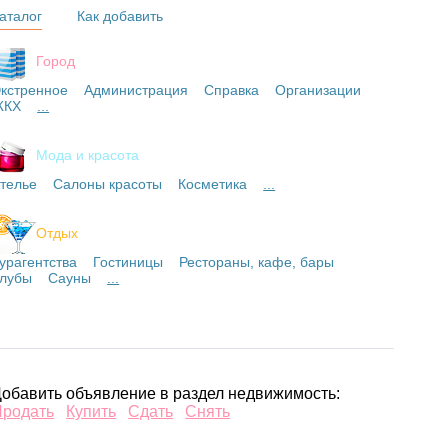
аталог
Как добавить
Город
кстренное
Администрация
Справка
Организации
ЖКХ
...
Мода и красота
телье
Салоны красоты
Косметика
...
Отдых
урагентства
Гостиницы
Рестораны, кафе, бары
лубы
Сауны
...
обавить объявление в раздел недвижимость:
Продать
Купить
Сдать
Снять