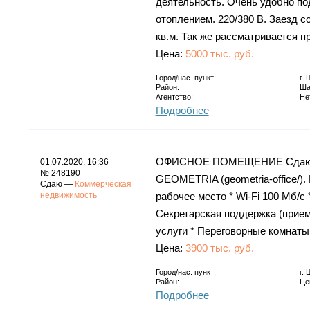
деятельность. Очень удобно по
отоплением. 220/380 В. Заезд с
кв.м. Так же рассматривается 
Цена:
5000 тыс. руб.
Город/нас. пункт:
г.
Район:
Ша
Агентство:
Не
Подробнее
ОФИСНОЕ ПОМЕЩЕНИЕ Сдаются 
01.07.2020, 16:36
№ 248190
GEOMETRIA (geometria-office/)
Сдаю —
Коммерческая
недвижимость
рабочее место * Wi-Fi 100 Мб/с
Секретарская поддержка (прием
услуги * Переговорные комнаты
Цена:
3900 тыс. руб.
Город/нас. пункт:
г.
Район:
Це
Подробнее