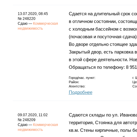
Сдается на длительный срок с
13.07.2020, 08:45
№ 248220
в отличном состоянии, состоящ
Сдаю —
Коммерческая
недвижимость
с холодным бассейном с возмо
(почасовая и посуточная сдача
Во дворе отдельно стоящее здани
Закрытый двор, есть парковка 
в этой сфере деятельности. Нов
Обращаться по телефону: 8 951
Город/нас. пункт:
г.
Район:
Це
Агентство:
Со
Подробнее
Сдаются склады по ул. Иванова
09.07.2020, 11:02
№ 248209
территория, Стоянка для автотр
Сдаю —
Коммерческая
недвижимость
кв.м. Стены кирпичные, полы б