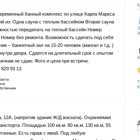
К
овременный банный комплекс по улице Карла Маркса
ий из: Одна сауна с теплым бассейном Вторая сауна
Э
жностью переделать на теплый бассейн Номер
) Номер без ремонта. Возможность сделать под себя
е – банкетный зал на 15-20 человек (мангал и т.д. )
внутри двора. Сдается на длительный срок с опытом
А
ичкам не сдаю. Фото и цена при встречи.
 829 93 13
Шахты
Т
нтр
К
бственник
, 12А. (напротив здания Ж/Д вокзала). Охраняемая
Д
анспорта. Площадью 100 кв.м. 80 кв.м. 130 кв.м, 55
етонные. Есть гараж с ямой. Под любую