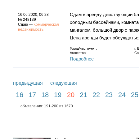
Сдам в аренду действующий ба
16.06.2020, 06:28
№ 248139
холодным бассейнами, комната 
Сдаю —
Коммерческая
недвижимость
мангалом, большой двор с парко
Цена аренды будет обсуждатьс
Город/нас. пункт:
г.
Агентство:
Со
Подробнее
предыдущая
следующая
16
17
18
19
20
21
22
23
24
25
объявления: 191-200 из 1670