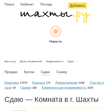
Поиск
Кабинет
Погода
Добавить
Новости
Шахты.ру
Доска объявлений
Недвижимость
Сдаю
Афиша
Продаю
Куплю
Сдаю
Сниму
Квартиры
Комната
Домовладения
Участки и
17373
174
2236
дачи
Гаражи
Коммерческая недвижимость
19
106
1670
Объявления
Сдаю — Комната в г. Шахты