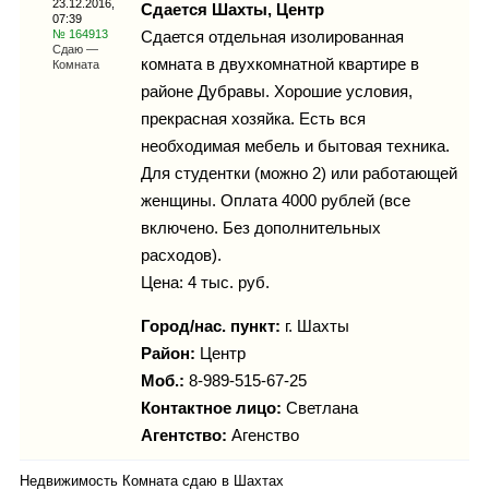
23.12.2016,
Каталог
Сдается Шахты, Центр
07:39
№ 164913
Сдается отдельная изолированная
Сдаю —
комната в двухкомнатной квартире в
Комната
районе Дубравы. Хорошие условия,
Инфо
прекрасная хозяйка. Есть вся
необходимая мебель и бытовая техника.
Для студентки (можно 2) или работающей
женщины. Оплата 4000 рублей (все
Гороскоп
включено. Без дополнительных
расходов).
Цена: 4 тыс. руб.
Карты
Город/нас. пункт:
г.
Шахты
Район:
Центр
Моб.:
8-989-515-67-25
Контактное лицо:
Светлана
Фотогалерея
Агентство:
Агенство
Недвижимость Комната сдаю в Шахтах