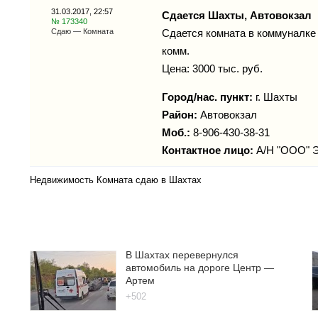
31.03.2017, 22:57
Сдается Шахты, Автовокзал
№ 173340
Сдаю — Комната
Сдается комната в коммуналке 
комм.
Цена: 3000 тыс. руб.
Город/нас. пункт:
г.
Шахты
Район:
Автовокзал
Моб.:
8-906-430-38-31
Контактное лицо:
А/Н "ООО" 
Недвижимость Комната сдаю в Шахтах
В Шахтах перевернулся
автомобиль на дороге Центр —
Артем
+502