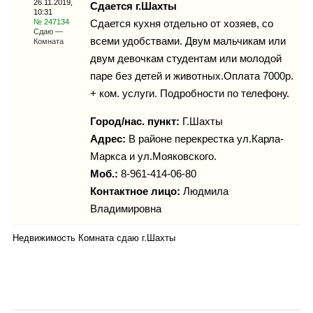
26.11.2019,
Каталог
Сдается г.Шахты
10:31
№ 247134
Сдается кухня отдельно от хозяев, со
Сдаю —
всеми удобствами. Двум мальчикам или
Комната
двум девочкам студентам или молодой
Инфо
паре без детей и животных.Оплата 7000р.
+ ком. услуги. Подробности по телефону.
Город/нас. пункт:
Г.Шахты
Гороскоп
Адрес:
В районе перекрестка ул.Карла-
Маркса и ул.Мояковского.
Моб.:
8-961-414-06-80
Контактное лицо:
Людмила
Карты
Владимировна
Недвижимость Комната сдаю г.Шахты
Фотогалерея