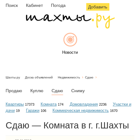
Поиск
Кабинет
Погода
Добавить
Новости
Шахты.ру
Доска объявлений
Недвижимость
Сдаю
Афиша
Продаю
Куплю
Сдаю
Сниму
Квартиры
Комната
Домовладения
Участки и
17373
174
2236
дачи
Гаражи
Коммерческая недвижимость
19
106
1670
Объявления
Сдаю — Комната в г. г.Шахты