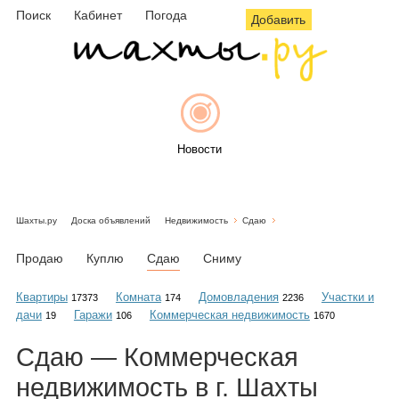
Поиск
Кабинет
Погода
Добавить
Новости
Шахты.ру
Доска объявлений
Недвижимость
Сдаю
Афиша
Продаю
Куплю
Сдаю
Сниму
Квартиры
Комната
Домовладения
Участки и
17373
174
2236
дачи
Гаражи
Коммерческая недвижимость
19
106
1670
Объявления
Сдаю — Коммерческая
недвижимость в г. Шахты