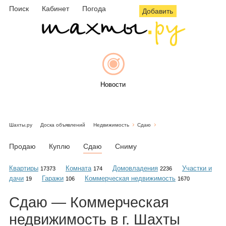
Поиск
Кабинет
Погода
Добавить
Новости
Шахты.ру
Доска объявлений
Недвижимость
Сдаю
Афиша
Продаю
Куплю
Сдаю
Сниму
Квартиры
Комната
Домовладения
Участки и
17373
174
2236
дачи
Гаражи
Коммерческая недвижимость
19
106
1670
Объявления
Сдаю — Коммерческая
недвижимость в г. Шахты