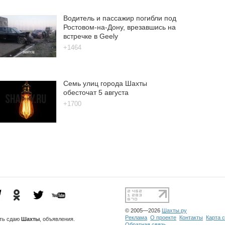
Водитель и пассажир погибли под
Ростовом-на-Дону, врезавшись на
встречке в Geely
+1464
Семь улиц города Шахты
обесточат 5 августа
+1700
© 2005—2026
Шахты.ру
Реклама
О проекте
Контакты
Карта 
сть
сдаю
Шахты
, объявления.
Обратная связь