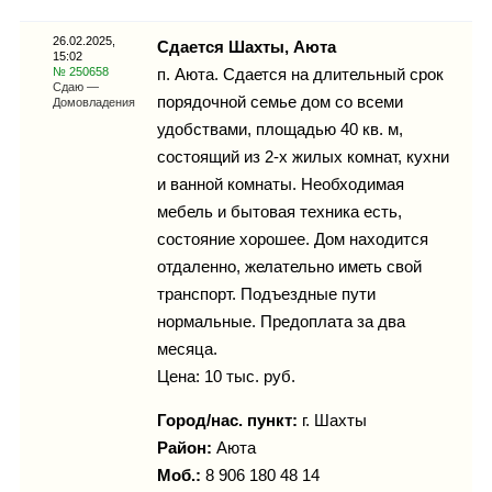
Каталог
26.02.2025,
Сдается Шахты, Аюта
15:02
№ 250658
п. Аюта. Сдается на длительный срок
Сдаю —
порядочной семье дом со всеми
Домовладения
Инфо
удобствами, площадью 40 кв. м,
состоящий из 2-х жилых комнат, кухни
и ванной комнаты. Необходимая
мебель и бытовая техника есть,
Гороскоп
состояние хорошее. Дом находится
отдаленно, желательно иметь свой
транспорт. Подъездные пути
нормальные. Предоплата за два
Карты
месяца.
Цена: 10 тыс. руб.
Город/нас. пункт:
г.
Шахты
Фотогалерея
Район:
Аюта
Моб.:
8 906 180 48 14