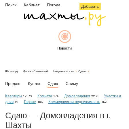
Поиск
Кабинет
Погода
Добавить
Новости
Шахты.ру
Доска объявлений
Недвижимость
Сдаю
Афиша
Продаю
Куплю
Сдаю
Сниму
Квартиры
Комната
Домовладения
Участки и
17373
174
2236
дачи
Гаражи
Коммерческая недвижимость
19
106
1670
Объявления
Сдаю — Домовладения в г.
Шахты