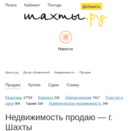
Поиск
Кабинет
Погода
Добавить
Новости
Шахты.ру
Доска объявлений
Недвижимость
Продаю
Афиша
Продаю
Куплю
Сдаю
Сниму
Квартиры
Комната
Домовладения
Участки и
17729
218
7417
дачи
Коммерческая недвижимость
904
Гаражи
334
349
Объявления
Недвижимость
продаю
— г.
Шахты