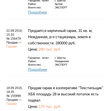
Город/нас. пункт:
г.
Шахты
Район:
Артем
Агентство:
ЭКСПЕРТ
Подробнее
Продается кирпичный гараж, 31 кв. м,
22.09.2016,
15:20
Нежданная, р-н стационара, земля в
№ 156479
Продаю —
собственности. 280000 руб.
Гаражи
Цена:
280 тыс. руб.
Город/нас. пункт:
г.
Шахты
Район:
Нежданная
Агентство:
ЭКСПЕРТ
Подробнее
Продам гараж в кооперативе "Текстильщик"
18.09.2016,
18:35
ХБК площадь 28 м высокий потолок есть
№ 155999
Продаю —
подвал
Гаражи
Цена:
170 тыс. руб.