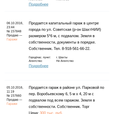
Подробнее
Продается капитальный гараж в центре
06.10.2016,
23:44
города по ул. Советская (р-он ШахтНИИ)
№ 157848
Продаю —
размером 5*6 м, с подвалом. Земля в
Гаражи
собственности, документы в порядке.
Собственник. Тел. 8-918-561-66-22.
Город/нас. пункт:
г.
Шахты
Агентство:
Не Агентство
Подробнее
Продается гараж в районе ул. Парковой по
05.10.2016,
11:19
пер. Воробьевскому 6, 5 м х 4, 20 м с
№ 157660
Продаю —
подвалом под всем гаражом. Земля в
Гаражи
собственности. Собственник. Торг
Цена:
300 тыс. руб.