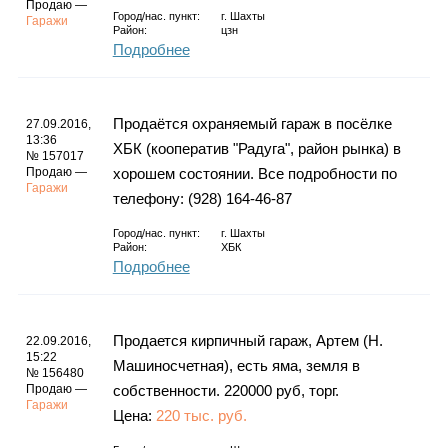
Продаю —
Город/нас. пункт:
г.
Шахты
Гаражи
Район:
цзн
Подробнее
Продаётся охраняемый гараж в посёлке
27.09.2016,
13:36
ХБК (кооператив "Радуга", район рынка) в
№ 157017
Продаю —
хорошем состоянии. Все подробности по
Гаражи
телефону: (928) 164-46-87
Город/нас. пункт:
г.
Шахты
Район:
ХБК
Подробнее
Продается кирпичный гараж, Артем (Н.
22.09.2016,
15:22
Машиносчетная), есть яма, земля в
№ 156480
Продаю —
собственности. 220000 руб, торг.
Гаражи
Цена:
220 тыс. руб.