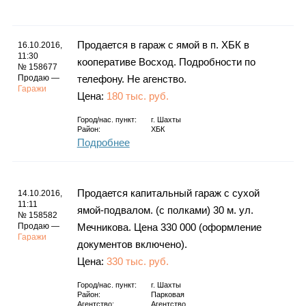
Каталог
Продается в гараж с ямой в п. ХБК в
16.10.2016,
11:30
кооперативе Восход. Подробности по
№ 158677
Инфо
Продаю —
телефону. Не агенство.
Гаражи
Цена:
180 тыс. руб.
Город/нас. пункт:
г.
Шахты
Район:
ХБК
Гороскоп
Подробнее
Продается капитальный гараж с сухой
14.10.2016,
Карты
11:11
ямой-подвалом. (с полками) 30 м. ул.
№ 158582
Продаю —
Мечникова. Цена 330 000 (оформление
Гаражи
документов включено).
Цена:
330 тыс. руб.
Фотогалерея
Город/нас. пункт:
г.
Шахты
Район:
Парковая
Агентство:
Агентство