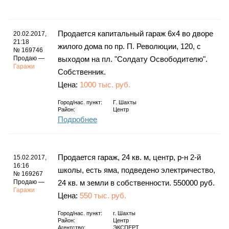
Каталог
Продается капитальный гараж 6х4 во дворе
20.02.2017,
21:18
жилого дома по пр. П. Революции, 120, с
№ 169746
Инфо
Продаю —
выходом на пл. "Солдату Освободителю".
Гаражи
Собственник.
Цена:
1000 тыс. руб.
Гороскоп
Город/нас. пункт:
Г. Шахты
Район:
Центр
Подробнее
Карты
Продается гараж, 24 кв. м, центр, р-н 2-й
15.02.2017,
16:16
школы, есть яма, подведено электричество,
№ 169267
Продаю —
24 кв. м земли в собственности. 550000 руб.
Гаражи
Цена:
550 тыс. руб.
Фотогалерея
Город/нас. пункт:
г.
Шахты
Район:
Центр
Агентство:
ЭКСПЕРТ