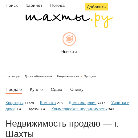
Поиск
Кабинет
Погода
Добавить
Новости
Шахты.ру
Доска объявлений
Недвижимость
Продаю
Афиша
Продаю
Куплю
Сдаю
Сниму
Квартиры
Комната
Домовладения
Участки и
17729
218
7417
дачи
Коммерческая недвижимость
904
Гаражи
334
349
Объявления
Недвижимость
продаю
— г.
Шахты