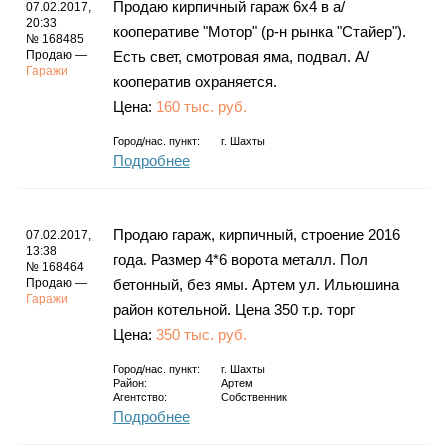
Продаю кирпичный гараж 6х4 в а/
07.02.2017,
20:33
кооперативе "Мотор" (р-н рынка "Стайер").
№ 168485
Продаю —
Есть свет, смотровая яма, подвал. А/
Гаражи
кооператив охраняется.
Цена:
160 тыс. руб.
Город/нас. пункт:
г.
Шахты
Подробнее
Продаю гараж, кирпичный, строение 2016
07.02.2017,
13:38
года. Размер 4*6 ворота металл. Пол
№ 168464
Продаю —
бетонный, без ямы. Артем ул. Ильюшина
Гаражи
район котельной. Цена 350 т.р. торг
Цена:
350 тыс. руб.
Город/нас. пункт:
г.
Шахты
Район:
Артем
Агентство:
Собственник
Подробнее