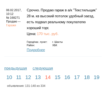
Срочно. Продаю гараж в а/к "Текстильщик"
06.02.2017,
10:12
28 м. кв высокий потолок удобный заезд,
№ 168271
Продаю —
есть подвал реальному покупателю
Гаражи
хороший торг.
Цена:
170 тыс. руб.
Город/нас. пункт:
г.
Шахты
Район:
ХБК
Подробнее
предыдущая
следующая
10
11
12
13
14
15
16
17
18
19
объявления: 131-140 из 334