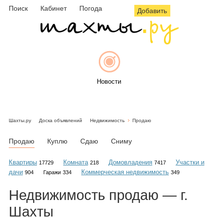
Поиск
Кабинет
Погода
Добавить
Новости
Шахты.ру
Доска объявлений
Недвижимость
Продаю
Афиша
Продаю
Куплю
Сдаю
Сниму
Квартиры
Комната
Домовладения
Участки и
17729
218
7417
дачи
Коммерческая недвижимость
904
Гаражи
334
349
Объявления
Недвижимость
продаю
— г.
Шахты