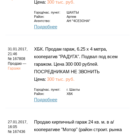
Цена:
300 тыс. руб.
Город/нас. пункт:
ШАХТЫ
Район:
Артем
Агентство:
АН "4СЕЗОНА"
Подробнее
ХБК. Продам гараж, 6.25 х 4 метра,
31.01.2017,
21:46
кооператив "РАДУГА". Подвал под всем
№ 167808
Продаю —
гаражом. Цена 300 000 рублей.
Гаражи
ПОСРЕДНИКАМ НЕ ЗВОНИТЬ
Цена:
300 тыс. руб.
Город/нас. пункт:
г.
Шахты
Район:
ХБК
Подробнее
Продаю кирпичный гараж 24 кв. м. в а/
27.01.2017,
16:05
кооперативе "Мотор" (район строит. рынка
№ 167436