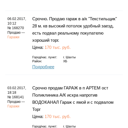
Каталог
Срочно. Продаю гараж в а/к "Текстильщик"
06.02.2017,
10:12
28 м. кв высокий потолок удобный заезд,
№ 168270
Инфо
Продаю —
есть подвал реальному покупателю
Гаражи
хороший торг.
Цена:
170 тыс. руб.
Гороскоп
Город/нас. пункт:
г.
Шахты
Район:
ХБ
Подробнее
Карты
Срочно продам ГАРАЖ в п АРТЕМ ост
03.02.2017,
18:18
Поликлиника А/К искра напротив
№ 168141
Продаю —
ВОДОКАНАЛ Гараж с ямой и с подвалом
Гаражи
Торг
Фотогалерея
Цена:
170 тыс. руб.
Город/нас. пункт:
г.
Шахты