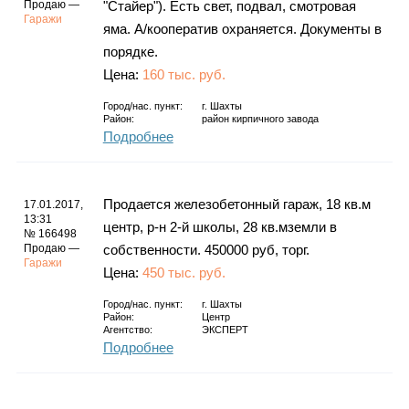
Продаю —
"Стайер"). Есть свет, подвал, смотровая
Гаражи
яма. А/кооператив охраняется. Документы в
порядке.
Цена:
160 тыс. руб.
Город/нас. пункт:
г.
Шахты
Район:
район кирпичного завода
Подробнее
Продается железобетонный гараж, 18 кв.м
17.01.2017,
13:31
центр, р-н 2-й школы, 28 кв.мземли в
№ 166498
Продаю —
собственности. 450000 руб, торг.
Гаражи
Цена:
450 тыс. руб.
Город/нас. пункт:
г.
Шахты
Район:
Центр
Агентство:
ЭКСПЕРТ
Подробнее