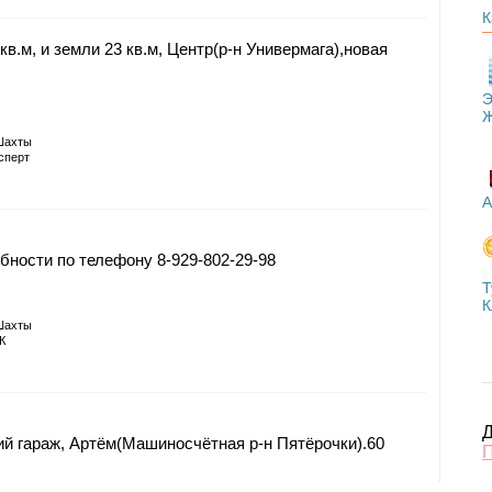
К
в.м, и земли 23 кв.м, Центр(р-н Универмага),новая
Э
Шахты
сперт
А
бности по телефону 8-929-802-29-98
Т
К
Шахты
К
Д
й гараж, Артём(Машиносчётная р-н Пятёрочки).60