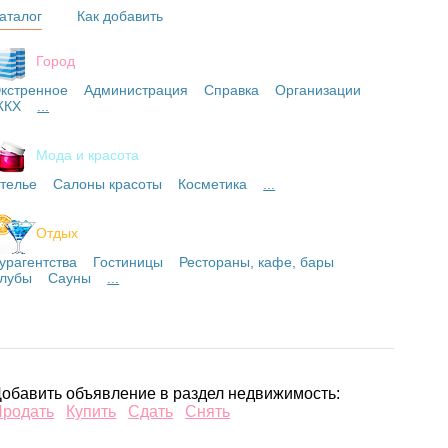
аталог
Как добавить
Город
кстренное
Администрация
Справка
Организации
ЖКХ
...
Мода и красота
телье
Салоны красоты
Косметика
...
Отдых
урагентства
Гостиницы
Рестораны, кафе, бары
лубы
Сауны
...
обавить объявление в раздел недвижимость:
Продать
Купить
Сдать
Снять