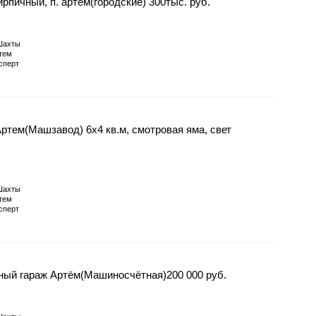
ирпичный, п. артем(городские) 300тыс. руб.
Шахты
тем
сперт
ртем(Машзавод) 6х4 кв.м, смотровая яма, свет
Шахты
тем
сперт
ный гараж Артём(Машиносчётная)200 000 руб.