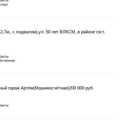
Шахты
сперт
,7м., с подвалом),ул. 50 лет ВЛКСМ, в районе гост.
Шахты
бственник
ный гараж Артём(Машиносчётная)200 000 руб.
Шахты