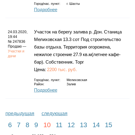
Город/нас. пункт:
г.
Шахты
Подробнее
Участок на берегу залива р. Дон. Станица
24.03.2020,
19:44
Мелиховская 13.3 сот Под строительство
№ 247836
Продаю —
базы отдыха. Территория огорожена,
Участки и
нежилое строение 27.9 кв.м(летнее кафе-
дачи
бар). Собственник. Торг
Цена:
2200 тыс. руб.
Город/нас. пункт:
Мелиховская
Район:
Залив
Подробнее
предыдущая
следующая
6
7
8
9
10
11
12
13
14
15