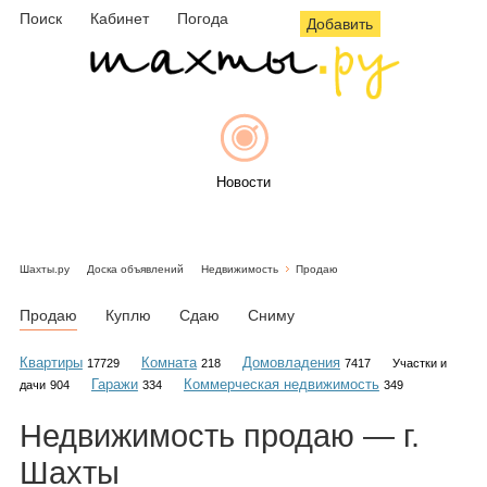
Поиск
Кабинет
Погода
Добавить
Новости
Шахты.ру
Доска объявлений
Недвижимость
Продаю
Афиша
Продаю
Куплю
Сдаю
Сниму
Квартиры
Комната
Домовладения
17729
218
7417
Участки и
Гаражи
Коммерческая недвижимость
дачи
904
334
349
Объявления
Недвижимость
продаю
— г.
Шахты