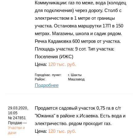
Коммуникации: газ по меже, вода (колодец
для подключения) через дорогу. Столб с
электричеством в 1 метре от границы
участка. Остановка маршрутки 17П в 150
метрах. Магазины, школа и садик рядом.
Речка Кадамовка 600 метров от участка.
Площадь участка: 9 сот. Тип участка:
Поселения (ИЖС)
Цена:
120 тыс. руб.
Город/нас. пункт:
г.
Шахты
Район:
Машзавод
Подробнее
Продается садовый участок 0,75 га в с/т
29.03.2020,
16:05
"Южанка" в районе х.Исаевка. Есть вода и
№ 247851
Продаю —
электричество. рядом проходит газ.
Участки и
Цена:
120 тыс. руб.
дачи