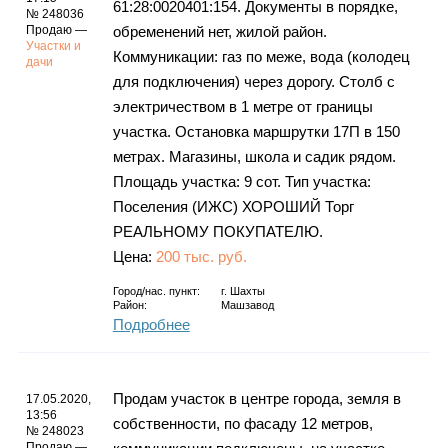
61:28:0020401:154. Документы в порядке,
№ 248036
Продаю —
обременений нет, жилой район.
Участки и
Коммуникации: газ по меже, вода (колодец
дачи
для подключения) через дорогу. Столб с
электричеством в 1 метре от границы
участка. Остановка маршрутки 17П в 150
метрах. Магазины, школа и садик рядом.
Площадь участка: 9 сот. Тип участка:
Поселения (ИЖС) ХОРОШИЙ Торг
РЕАЛЬНОМУ ПОКУПАТЕЛЮ.
Цена:
200 тыс. руб.
Город/нас. пункт:
г.
Шахты
Район:
Машзавод
Подробнее
Продам участок в центре города, земля в
17.05.2020,
13:56
собственности, по фасаду 12 метров,
№ 248023
Продаю —