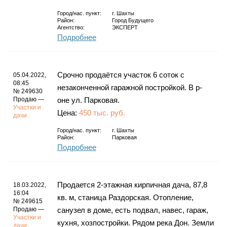
Город/нас. пункт:
г.
Шахты
Район:
Город Будущего
Агентство:
ЭКСПЕРТ
Подробнее
Срочно продаётся участок 6 соток с
05.04.2022,
08:45
незаконченной гаражной постройкой. В р-
№ 249630
Продаю —
оне ул. Парковая.
Участки и
Цена:
450 тыс. руб.
дачи
Город/нас. пункт:
г.
Шахты
Район:
Парковая
Подробнее
Продается 2-этажная кирпичная дача, 87,8
18.03.2022,
16:04
кв. м, станица Раздорская. Отопление,
№ 249615
Продаю —
санузел в доме, есть подвал, навес, гараж,
Участки и
кухня, хозпостройки. Рядом река Дон. Земли
дачи