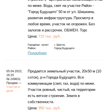
по меже. Вода, свет на участке Район -
"Город Будущего" 50 м от ул. Шишкина,
развитая инфраструктура. Просмотр в
любое время, участок не огорожен. Без
залогов и рассрочек. ОБМЕН. Торг.
Цена:
715 тыс. руб.
Город/нас. пункт:
г.
Шахты
Район:
Город Будущего
Подробнее
Продается земельный участок, 20х50 м (10
05.04.2022,
16:25
соток), р-н Города Будущего. Все
№ 249631
Продаю —
коммуникации (свет, газ, вода) по меже.
Участки и
Участок ровный, чистый, на территории
дачи
есть ветхое строение. Земля в
собственности.
Цена:
950 тыс. руб.