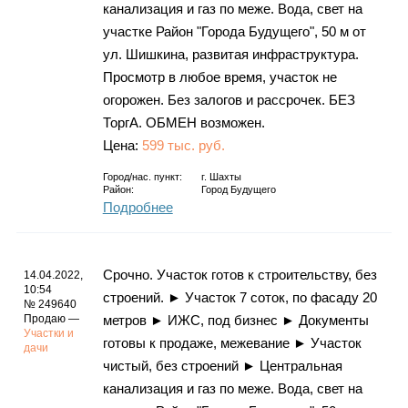
канализация и газ по меже. Вода, свет на
участке Район "Города Будущего", 50 м от
ул. Шишкина, развитая инфраструктура.
Просмотр в любое время, участок не
огорожен. Без залогов и рассрочек. БЕЗ
ТоргА. ОБМЕН возможен.
Цена:
599 тыс. руб.
Город/нас. пункт:
г.
Шахты
Район:
Город Будущего
Подробнее
Срочно. Участок готов к строительству, без
14.04.2022,
10:54
строений. ► Участок 7 соток, по фасаду 20
№ 249640
Продаю —
метров ► ИЖС, под бизнес ► Документы
Участки и
готовы к продаже, межевание ► Участок
дачи
чистый, без строений ► Центральная
канализация и газ по меже. Вода, свет на