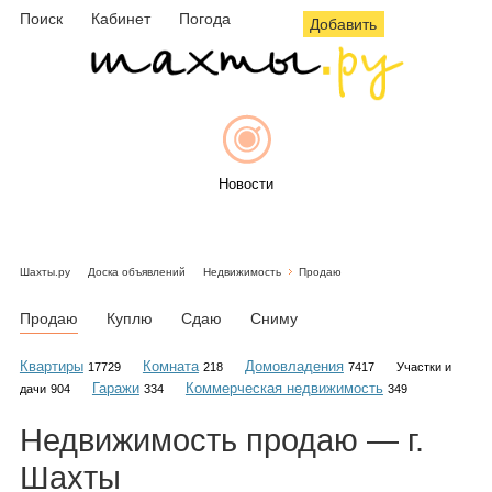
Поиск
Кабинет
Погода
Добавить
Новости
Шахты.ру
Доска объявлений
Недвижимость
Продаю
Афиша
Продаю
Куплю
Сдаю
Сниму
Квартиры
Комната
Домовладения
17729
218
7417
Участки и
Гаражи
Коммерческая недвижимость
дачи
904
334
349
Объявления
Недвижимость
продаю
— г.
Шахты