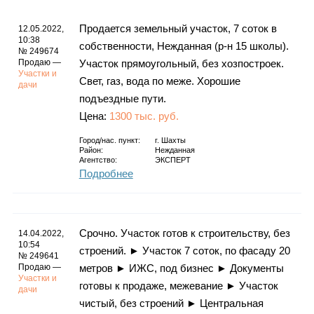
Продается земельный участок, 7 соток в
12.05.2022,
10:38
собственности, Нежданная (р-н 15 школы).
№ 249674
Продаю —
Участок прямоугольный, без хозпостроек.
Участки и
Свет, газ, вода по меже. Хорошие
дачи
подъездные пути.
Цена:
1300 тыс. руб.
Город/нас. пункт:
г.
Шахты
Район:
Нежданная
Агентство:
ЭКСПЕРТ
Подробнее
Срочно. Участок готов к строительству, без
14.04.2022,
10:54
строений. ► Участок 7 соток, по фасаду 20
№ 249641
Продаю —
метров ► ИЖС, под бизнес ► Документы
Участки и
готовы к продаже, межевание ► Участок
дачи
чистый, без строений ► Центральная