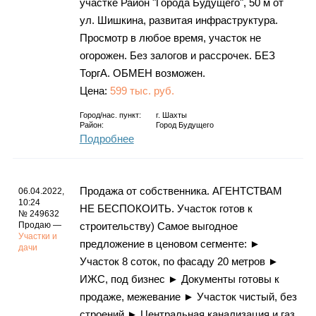
участке Район "Города Будущего", 50 м от
ул. Шишкина, развитая инфраструктура.
Просмотр в любое время, участок не
огорожен. Без залогов и рассрочек. БЕЗ
ТоргА. ОБМЕН возможен.
Цена:
599 тыс. руб.
Город/нас. пункт:
г.
Шахты
Район:
Город Будущего
Подробнее
Продажа от собственника. АГЕНТСТВАМ
06.04.2022,
10:24
НЕ БЕСПОКОИТЬ. Участок готов к
№ 249632
Продаю —
строительству) Самое выгодное
Участки и
предложение в ценовом сегменте: ►
дачи
Участок 8 соток, по фасаду 20 метров ►
ИЖС, под бизнес ► Документы готовы к
продаже, межевание ► Участок чистый, без
строений ► Центральная канализация и газ