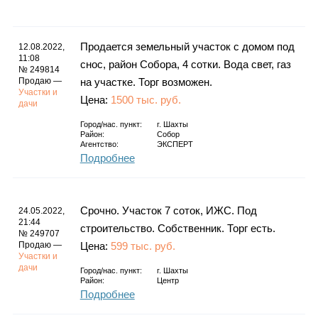
Каталог
Продается земельный участок с домом под
12.08.2022,
11:08
снос, район Собора, 4 сотки. Вода свет, газ
№ 249814
Инфо
Продаю —
на участке. Торг возможен.
Участки и
Цена:
1500 тыс. руб.
дачи
Город/нас. пункт:
г.
Шахты
Район:
Собор
Гороскоп
Агентство:
ЭКСПЕРТ
Подробнее
Карты
Срочно. Участок 7 соток, ИЖС. Под
24.05.2022,
21:44
строительство. Собственник. Торг есть.
№ 249707
Продаю —
Цена:
599 тыс. руб.
Участки и
дачи
Город/нас. пункт:
г.
Шахты
Фотогалерея
Район:
Центр
Подробнее