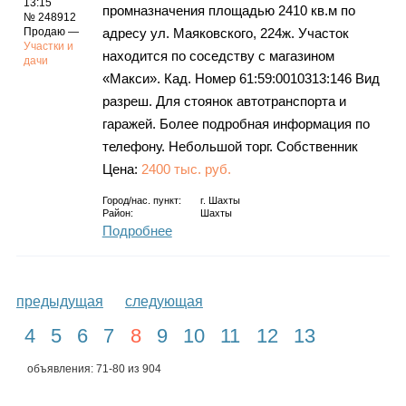
13:15
промназначения площадью 2410 кв.м по
№ 248912
Продаю —
адресу ул. Маяковского, 224ж. Участок
Участки и
находится по соседству с магазином
дачи
«Макси». Кад. Номер 61:59:0010313:146 Вид
разреш. Для стоянок автотранспорта и
гаражей. Более подробная информация по
телефону. Небольшой торг. Собственник
Цена:
2400 тыс. руб.
Город/нас. пункт:
г.
Шахты
Район:
Шахты
Подробнее
предыдущая
следующая
4
5
6
7
8
9
10
11
12
13
объявления: 71-80 из 904