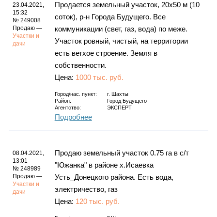
Продается земельный участок, 20х50 м (10
23.04.2021,
15:32
соток), р-н Города Будущего. Все
№ 249008
Продаю —
коммуникации (свет, газ, вода) по меже.
Участки и
Участок ровный, чистый, на территории
дачи
есть ветхое строение. Земля в
собственности.
Цена:
1000 тыс. руб.
Город/нас. пункт:
г.
Шахты
Район:
Город Будущего
Агентство:
ЭКСПЕРТ
Подробнее
Продаю земельный участок 0.75 га в с/т
08.04.2021,
13:01
"Южанка" в районе х.Исаевка
№ 248989
Продаю —
Усть_Донецкого района. Есть вода,
Участки и
электричество, газ
дачи
Цена:
120 тыс. руб.