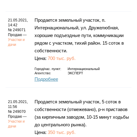
Каталог
Продается земельный участок, п.
21.05.2021,
14:42
Интернациональный, ул. Дружелюбная,
№ 249071
Инфо
Продаю —
хорошие подъездные пути, коммуникации
Участки и
рядом с участком, тихий район. 15 соток в
дачи
собственности.
Цена:
700 тыс. руб.
Гороскоп
Город/нас. пункт:
Интернациональный
Агентство:
ЭКСПЕРТ
Подробнее
Карты
Продается земельный участок, 5 соток в
21.05.2021,
11:56
собственности (отмежевано), р-н приставов
№ 249070
Продаю —
(за кирпичным заводом, 10-15 минут ходьбы
Фотогалерея
Участки и
до центрального рынка).
дачи
Цена:
350 тыс. руб.