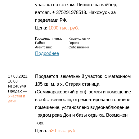
участка по соткам. Пишите на вайбер,
ватсап. + 375291978518. Нахожусь за
пределами РФ.
Цена:
1000 тыс. руб.
Город/нас. пункт:
Каменоломни
Район:
Горняк
Агентство:
Собственник
Подробнее
Продается земельный участок с магазином
17.03.2021,
10:08
105 кв. м, в х. Старая станица
№ 248949
Продаю —
(Семикаракорский р-он), земля и помещение
Участки и
в собственности, отремонтировано торговое
дачи
помещение, установлено видеонаблюдение,
рядом река Дон и базы отдыха. Возможен
торг.
Цена:
520 тыс. руб.