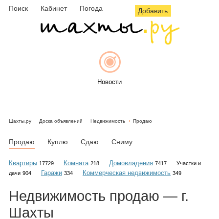
Поиск
Кабинет
Погода
Добавить
Новости
Шахты.ру
Доска объявлений
Недвижимость
Продаю
Афиша
Продаю
Куплю
Сдаю
Сниму
Квартиры
Комната
Домовладения
17729
218
7417
Участки и
Гаражи
Коммерческая недвижимость
дачи
904
334
349
Объявления
Недвижимость
продаю
— г.
Шахты