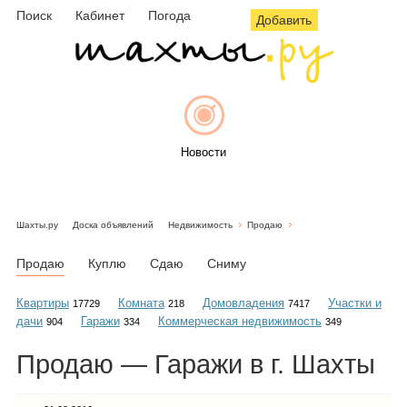
Поиск
Кабинет
Погода
Добавить
Новости
Шахты.ру
Доска объявлений
Недвижимость
Продаю
Афиша
Продаю
Куплю
Сдаю
Сниму
Квартиры
Комната
Домовладения
Участки и
17729
218
7417
дачи
Гаражи
Коммерческая недвижимость
904
334
349
Объявления
Продаю — Гаражи в г. Шахты