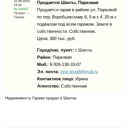
31.08.2016,
Каталог
Продается Шахты, Парковая
13:22
№ 154437
Продается гараж в районе ул. Парковой
Продаю —
по пер. Воробьевскому 6, 5 м х 4, 20 м с
Гаражи
подвалом под всем гаражом. Земля в
Инфо
собственности. Собственник.
Цена: 300 тыс. руб.
Город/нас. пункт:
г.
Шахты
Гороскоп
Район:
Парковая
Моб.:
8-926-130-33-07
Эл. почта:
irina-progift@mail.ru
Контактное лицо:
Ирина
Карты
Агентство:
Собственник
Недвижимость Гаражи продаю в Шахтах
Фотогалерея