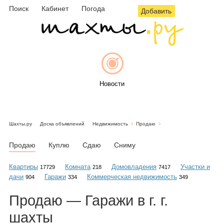
Поиск
Кабинет
Погода
Добавить
Новости
Шахты.ру
Доска объявлений
Недвижимость
Продаю
Афиша
Продаю
Куплю
Сдаю
Сниму
Квартиры
Комната
Домовладения
Участки и
17729
218
7417
дачи
Гаражи
Коммерческая недвижимость
904
334
349
Объявления
Продаю — Гаражи в г. г.
шахты