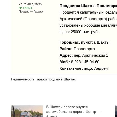
27.02.2017, 20:35
Продается Шахты, Пролетар
№ 170171
Продаю — Гаражи
Продается капитальный, отдел
Арктический (Пролетарка) рай
установлены хорошие металлич
Цена: 25000 тыс. руб.
Город/нас. пункт:
г.
Шахты
Район:
Пролетарка
Адрес:
пер. Арктический 1
Моб.:
8-928-145-04-60
Контактное лицо:
Андрей
Недвижимость Гаражи продаю в Шахтах
В Шахтах перевернулся
автомобиль на дороге Центр —
Артем