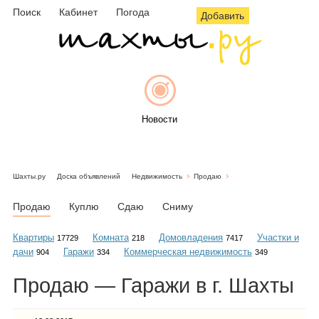
Поиск
Кабинет
Погода
Добавить
Новости
Шахты.ру
Доска объявлений
Недвижимость
Продаю
Афиша
Продаю
Куплю
Сдаю
Сниму
Квартиры
Комната
Домовладения
Участки и
17729
218
7417
дачи
Гаражи
Коммерческая недвижимость
904
334
349
Объявления
Продаю — Гаражи в г. Шахты