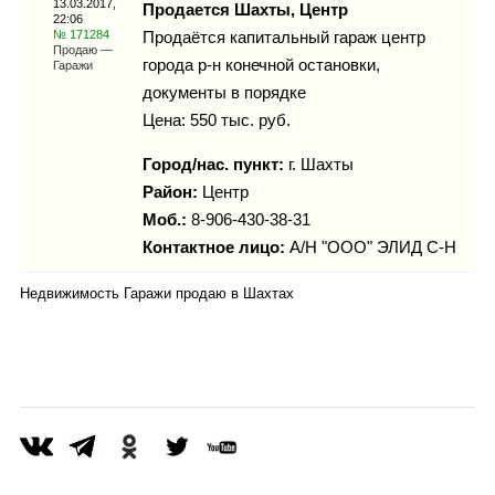
13.03.2017,
Каталог
Продается Шахты, Центр
22:06
№ 171284
Продаётся капитальный гараж центр
Продаю —
города р-н конечной остановки,
Гаражи
документы в порядке
Инфо
Цена: 550 тыс. руб.
Город/нас. пункт:
г.
Шахты
Район:
Центр
Гороскоп
Моб.:
8-906-430-38-31
Контактное лицо:
А/Н "ООО" ЭЛИД С-Н
Недвижимость Гаражи продаю в Шахтах
Карты
Фотогалерея