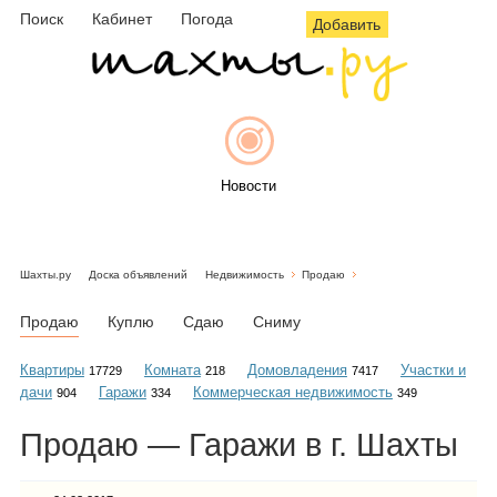
Поиск
Кабинет
Погода
Добавить
Новости
Шахты.ру
Доска объявлений
Недвижимость
Продаю
Афиша
Продаю
Куплю
Сдаю
Сниму
Квартиры
Комната
Домовладения
Участки и
17729
218
7417
дачи
Гаражи
Коммерческая недвижимость
904
334
349
Объявления
Продаю — Гаражи в г. Шахты