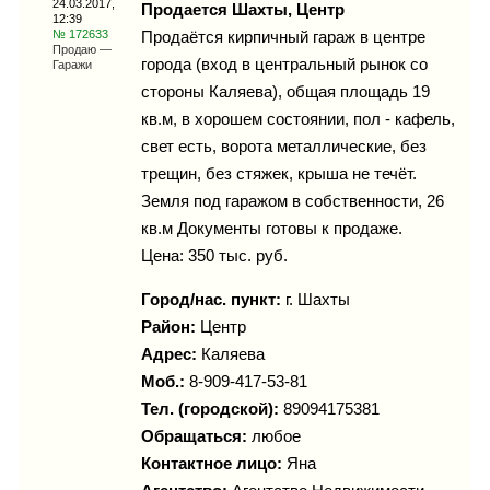
24.03.2017,
Каталог
Продается Шахты, Центр
12:39
№ 172633
Продаётся кирпичный гараж в центре
Продаю —
города (вход в центральный рынок со
Гаражи
стороны Каляева), общая площадь 19
Инфо
кв.м, в хорошем состоянии, пол - кафель,
свет есть, ворота металлические, без
трещин, без стяжек, крыша не течёт.
Земля под гаражом в собственности, 26
Гороскоп
кв.м Документы готовы к продаже.
Цена: 350 тыс. руб.
Город/нас. пункт:
г.
Шахты
Карты
Район:
Центр
Адрес:
Каляева
Моб.:
8-909-417-53-81
Тел. (городской):
89094175381
Фотогалерея
Обращаться:
любое
Контактное лицо:
Яна