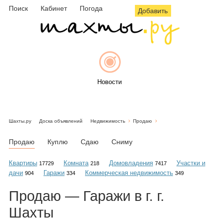
Поиск
Кабинет
Погода
Добавить
Новости
Шахты.ру
Доска объявлений
Недвижимость
Продаю
Афиша
Продаю
Куплю
Сдаю
Сниму
Квартиры
Комната
Домовладения
Участки и
17729
218
7417
дачи
Гаражи
Коммерческая недвижимость
904
334
349
Объявления
Продаю — Гаражи в г. г.
Шахты