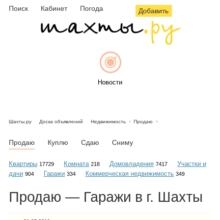
Поиск
Кабинет
Погода
Добавить
Новости
Шахты.ру
Доска объявлений
Недвижимость
Продаю
Афиша
Продаю
Куплю
Сдаю
Сниму
Квартиры
Комната
Домовладения
Участки и
17729
218
7417
дачи
Гаражи
Коммерческая недвижимость
904
334
349
Объявления
Продаю — Гаражи в г. Шахты