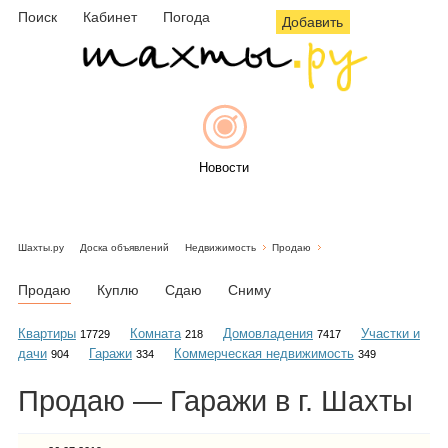
Поиск
Кабинет
Погода
Добавить
Новости
Шахты.ру
Доска объявлений
Недвижимость
Продаю
Афиша
Продаю
Куплю
Сдаю
Сниму
Квартиры
Комната
Домовладения
Участки и
17729
218
7417
дачи
Гаражи
Коммерческая недвижимость
904
334
349
Объявления
Продаю — Гаражи в г. Шахты