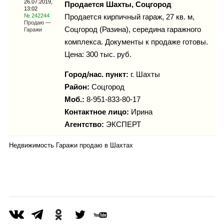
26.07.2019,
Каталог
Продается Шахты, Соцгород
13:02
№ 242244
Продается кирпичный гараж, 27 кв. м,
Продаю —
Соцгород (Разина), середина гаражного
Гаражи
комплекса. Документы к продаже готовы.
Инфо
Цена: 300 тыс. руб.
Город/нас. пункт:
г.
Шахты
Район:
Соцгород
Гороскоп
Моб.:
8-951-833-80-17
Контактное лицо:
Ирина
Агентство:
ЭКСПЕРТ
Недвижимость Гаражи продаю в Шахтах
Карты
Фотогалерея