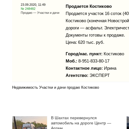
23.09.2020, 11:49
Продается Костиково
№ 248482
Продаю — Участки и дачи
Продается участок 16 соток (40
Костиково (конечная Новострой
дороги — асфальт. Электричеств
Документы готовы к продаже.
Цена: 620 тыс. руб.
Город/нас. пункт:
Костиково
Моб.:
8-951-833-80-17
Контактное лицо:
Ирина
Агентство:
ЭКСПЕРТ
Недвижимость Участки и дачи продаю Костиково
В Шахтах перевернулся
автомобиль на дороге Центр —
Артем