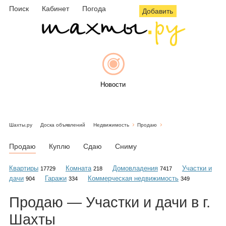
Поиск
Кабинет
Погода
Добавить
Новости
Шахты.ру
Доска объявлений
Недвижимость
Продаю
Афиша
Продаю
Куплю
Сдаю
Сниму
Квартиры
Комната
Домовладения
Участки и
17729
218
7417
дачи
Гаражи
Коммерческая недвижимость
904
334
349
Объявления
Продаю — Участки и дачи в г.
Шахты