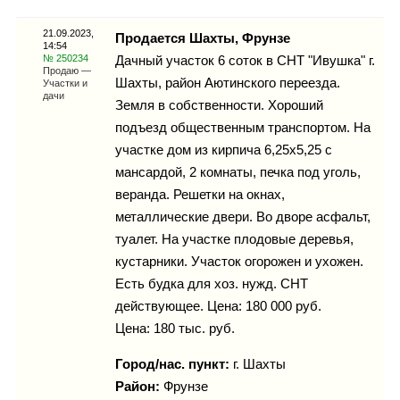
Каталог
21.09.2023,
Продается Шахты, Фрунзе
14:54
№ 250234
Дачный участок 6 соток в СНТ "Ивушка" г.
Продаю —
Шахты, район Аютинского переезда.
Участки и
Инфо
дачи
Земля в собственности. Хороший
подъезд общественным транспортом. На
участке дом из кирпича 6,25х5,25 с
мансардой, 2 комнаты, печка под уголь,
Гороскоп
веранда. Решетки на окнах,
металлические двери. Во дворе асфальт,
туалет. На участке плодовые деревья,
кустарники. Участок огорожен и ухожен.
Карты
Есть будка для хоз. нужд. СНТ
действующее. Цена: 180 000 руб.
Цена: 180 тыс. руб.
Фотогалерея
Город/нас. пункт:
г.
Шахты
Район:
Фрунзе