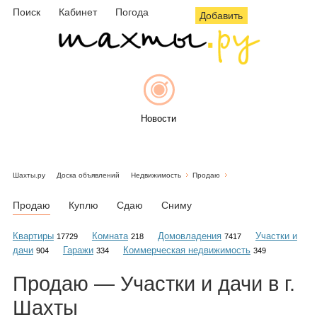
Поиск
Кабинет
Погода
Добавить
Новости
Шахты.ру
Доска объявлений
Недвижимость
Продаю
Афиша
Продаю
Куплю
Сдаю
Сниму
Квартиры
Комната
Домовладения
Участки и
17729
218
7417
дачи
Гаражи
Коммерческая недвижимость
904
334
349
Объявления
Продаю — Участки и дачи в г.
Шахты