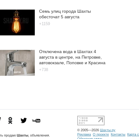
Семь улиц города Шахты
обесточат 5 августа
+1159
Отключена вода в Шахтах 4
августа в центре, на Петровке,
автовокзале, Поповке и Красина
+738
© 2005—2026
Шахты.ру
Реклама
О проекте
Контакты
Карта 
сть
продаю
Шахты
, объявления.
Обратная связь