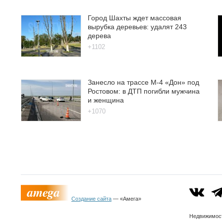
Город Шахты ждет массовая
вырубка деревьев: удалят 243
дерева
+1102
Занесло на трассе М-4 «Дон» под
Ростовом: в ДТП погибли мужчина
и женщина
+1070
Создание сайта
— «Амега»
Недвижимо