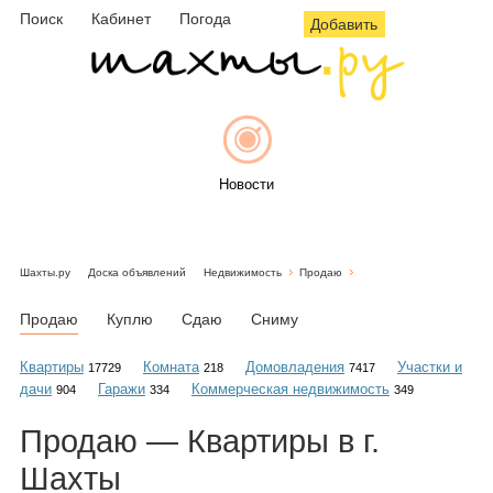
Поиск
Кабинет
Погода
Добавить
Новости
Шахты.ру
Доска объявлений
Недвижимость
Продаю
Афиша
Продаю
Куплю
Сдаю
Сниму
Квартиры
Комната
Домовладения
Участки и
17729
218
7417
дачи
Гаражи
Коммерческая недвижимость
904
334
349
Объявления
Продаю — Квартиры в г.
Шахты