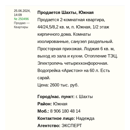
Каталог
25.06.2024,
Продается Шахты, Южная
14:09
№ 250496
Продается 2-комнатная квартира,
Продаю —
44/24,5/8,2 кв. м, п. Южная, 1/2 этаж
Квартиры
Инфо
кирпичного дома. Комнаты
изолированные, санузел раздельный.
Просторная прихожая. Лоджия 6 кв. м,
выход из зала и кухни. Отопление ТЭЦ.
Гороскоп
Электропечь четырехконфорочная.
Водогрейка «Аристон» на 60 л. Есть
сарай.
Цена: 2600 тыс. руб.
Карты
Город/нас. пункт:
г.
Шахты
Район:
Южная
Моб.:
8 906 180 48 14
Фотогалерея
Контактное лицо:
Надежда
Агентство:
ЭКСПЕРТ