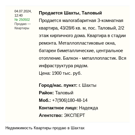
Каталог
04.07.2024,
Продается Шахты, Таловый
12:40
№ 250502
Продается малогабаритная З-комнатная
Продаю —
квартира, 43/28/6 кв. м, пос. Таловый, 2/2
Квартиры
Инфо
этаж кирпичного дома. Квартира в стадии
ремонта. Металлопластиковые окна,
батареи биметаллические, центральное
отопление. Балкон - металлопластик. Вся
Гороскоп
инфраструктура рядом.
Цена: 1900 тыс. руб.
Город/нас. пункт:
г.
Шахты
Карты
Район:
Таловый
Моб.:
+7(906)180-48-14
Контактное лицо:
Надежда
Агентство:
ЭКСПЕРТ
Фотогалерея
Недвижимость Квартиры продаю в Шахтах