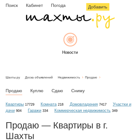
Поиск
Кабинет
Погода
Добавить
Новости
Шахты.ру
Доска объявлений
Недвижимость
Продаю
Афиша
Продаю
Куплю
Сдаю
Сниму
Квартиры
Комната
Домовладения
Участки и
17729
218
7417
дачи
Гаражи
Коммерческая недвижимость
904
334
349
Объявления
Продаю — Квартиры в г.
Шахты