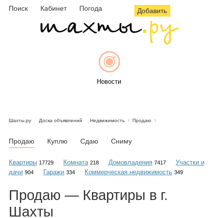
Поиск
Кабинет
Погода
Добавить
Новости
Шахты.ру
Доска объявлений
Недвижимость
Продаю
Афиша
Продаю
Куплю
Сдаю
Сниму
Квартиры
Комната
Домовладения
Участки и
17729
218
7417
дачи
Гаражи
Коммерческая недвижимость
904
334
349
Объявления
Продаю — Квартиры в г.
Шахты