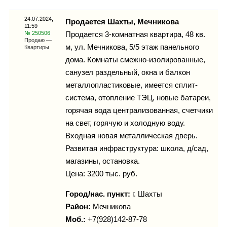
Каталог
24.07.2024,
Продается Шахты, Мечникова
11:59
№ 250506
Продается 3-комнатная квартира, 48 кв.
Продаю —
м, ул. Мечникова, 5/5 этаж панельного
Квартиры
Инфо
дома. Комнаты смежно-изолированные,
санузел раздельный, окна и балкон
металлопластиковые, имеется сплит-
система, отопление ТЭЦ, новые батареи,
Гороскоп
горячая вода централизованная, счетчики
на свет, горячую и холодную воду.
Входная новая металлическая дверь.
Развитая инфраструктура: школа, д/сад,
Карты
магазины, остановка.
Цена: 3200 тыс. руб.
Город/нас. пункт:
г.
Шахты
Фотогалерея
Район:
Мечникова
Моб.:
+7(928)142-87-78