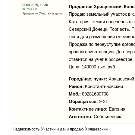
24.04.2025, 12:36
Продается Хрящевский, Конс
№ 250688
Продаю — Участки и дачи
Продаю земельный участок в х.
Категория- земли населённых п
Северский Донецк. Торг есть. 
так и для размещения глэмпинг
Продажа по переуступке догово
правом приватизации. Договор 
ставится на учет в росреестре.
Цена: 140000 тыс. руб.
Город/нас. пункт:
Хрящевский
Район:
Константиновский
Моб.:
89281630708
Обращаться:
9-21
Контактное лицо:
Евгения
Агентство:
Собсьвенник
Недвижимость Участки и дачи продаю Хрящевский