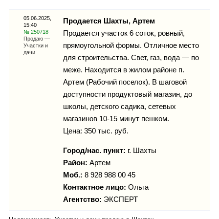
Каталог
05.06.2025,
Продается Шахты, Артем
15:40
№ 250718
Продается участок 6 соток, ровный,
Продаю —
прямоугольной формы. Отличное место
Участки и
Инфо
дачи
для строительства. Свет, газ, вода — по
меже. Находится в жилом районе п.
Артем (Рабочий поселок). В шаговой
доступности продуктовый магазин, до
Гороскоп
школы, детского садика, сетевых
магазинов 10-15 минут пешком.
Цена: 350 тыс. руб.
Карты
Город/нас. пункт:
г.
Шахты
Район:
Артем
Моб.:
8 928 988 00 45
Контактное лицо:
Ольга
Фотогалерея
Агентство:
ЭКСПЕРТ