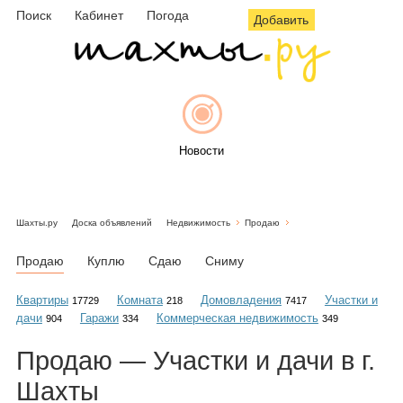
Поиск
Кабинет
Погода
Добавить
Новости
Шахты.ру
Доска объявлений
Недвижимость
Продаю
Афиша
Продаю
Куплю
Сдаю
Сниму
Квартиры
Комната
Домовладения
Участки и
17729
218
7417
дачи
Гаражи
Коммерческая недвижимость
904
334
349
Объявления
Продаю — Участки и дачи в г.
Шахты