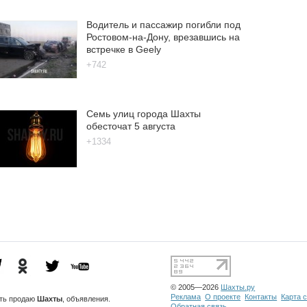
Водитель и пассажир погибли под
Ростовом-на-Дону, врезавшись на
встречке в Geely
+742
Семь улиц города Шахты
обесточат 5 августа
+1334
© 2005—2026
Шахты.ру
Реклама
О проекте
Контакты
Карта 
сть
продаю
Шахты
, объявления.
Обратная связь