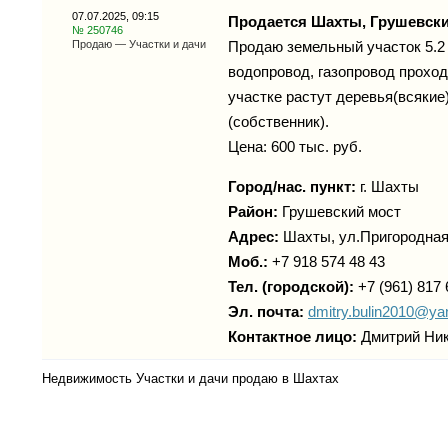
07.07.2025, 09:15
Продается Шахты, Грушевски
№ 250746
Продаю — Участки и дачи
Продаю земельный участок 5.2 
водопровод, газопровод проход
участке растут деревья(всякие
(собственник).
Цена: 600 тыс. руб.
Город/нас. пункт:
г.
Шахты
Район:
Грушевский мост
Адрес:
Шахты, ул.Пригородная
Моб.:
+7 918 574 48 43
Тел. (городской):
+7 (961) 817 
Эл. почта:
dmitry.bulin2010@ya
Контактное лицо:
Дмитрий Ни
Недвижимость Участки и дачи продаю в Шахтах