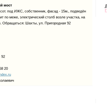
й мост
Д
сот. под ИЖС, собственник, фасад - 15м., подведён
ит по меже, электрический столб возле участка, на
). Обращаться: Шахты, ул. Пригородная 92
 92
68 20
ndex.ru
колаевич