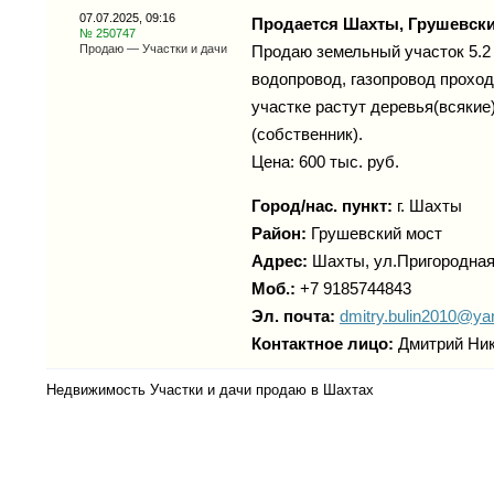
07.07.2025, 09:16
Продается Шахты, Грушевски
№ 250747
Продаю — Участки и дачи
Продаю земельный участок 5.2 
водопровод, газопровод проход
участке растут деревья(всякие
(собственник).
Цена: 600 тыс. руб.
Город/нас. пункт:
г.
Шахты
Район:
Грушевский мост
Адрес:
Шахты, ул.Пригородная
Моб.:
+7 9185744843
Эл. почта:
dmitry.bulin2010@ya
Контактное лицо:
Дмитрий Ни
Недвижимость Участки и дачи продаю в Шахтах