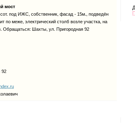
й мост
Д
сот. под ИЖС, собственник, фасад - 15м., подведён
ит по меже, электрический столб возле участка, на
). Обращаться: Шахты, ул. Пригородная 92
 92
ndex.ru
колаевич