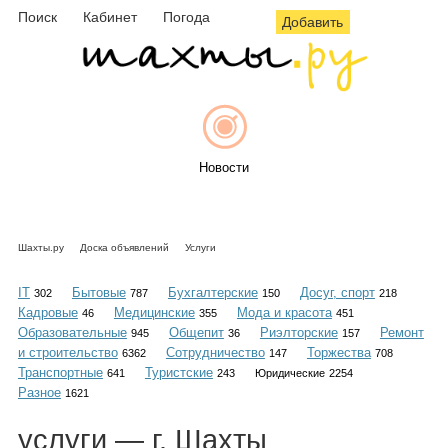
Поиск
Кабинет
Погода
Добавить
Новости
Шахты.ру
Доска объявлений
Услуги
Афиша
IT
Бытовые
Бухгалтерские
Досуг, спорт
302
787
150
218
Кадровые
Медицинские
Мода и красота
46
355
451
Образовательные
Общепит
Риэлторские
Ремонт
945
36
157
и строительство
Сотрудничество
Торжества
6362
147
708
Объявления
Транспортные
Туристские
641
243
Юридические
2254
Разное
1621
услуги
— г. Шахты