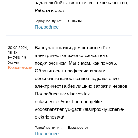
задач любой сложности, высокое качество,
Работа в срок.
Город/нас. пункт:
г.
Шахты
Подробнее
Ваш участок или дом остаются без
30.05.2024,
16:48
электричества из-за сложностей с
№ 249549
Услуги —
подключением. Мы знаем, как помочь.
Юридические
Обратитесь к профессионалам и
обеспечьте качественное подключение
электричества без лишних затрат и нервов.
Подробнее на: vladivostok.
nuk/services/yurist-po-energetike-
vodosnabzheniyu-gazifikatsii/podklyuchenie-
elektrichestva/
Город/нас. пункт:
Владивосток
Подробнее