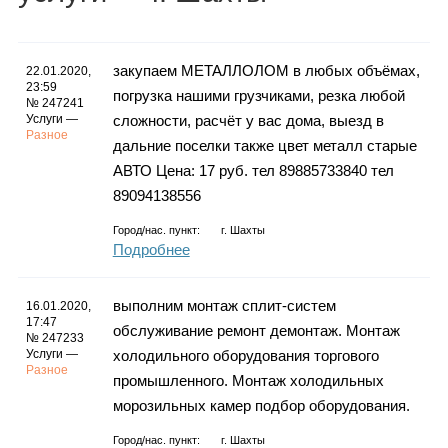
Каталог
закупаем МЕТАЛЛОЛОМ в любых объёмах,
22.01.2020,
23:59
погрузка нашими грузчиками, резка любой
Инфо
№ 247241
Услуги —
сложности, расчёт у вас дома, выезд в
Разное
дальние поселки также цвет металл старые
АВТО Цена: 17 руб. тел 89885733840 тел
89094138556
Гороскоп
Город/нас. пункт:
г.
Шахты
Подробнее
Карты
выполним монтаж сплит-систем
16.01.2020,
17:47
обслуживание ремонт демонтаж. Монтаж
№ 247233
Услуги —
холодильного оборудования торгового
Разное
промышленного. Монтаж холодильных
Фотогалерея
морозильных камер подбор оборудования.
Город/нас. пункт:
г.
Шахты