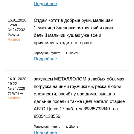
Подробнее
Отдам котят в добрые руки, малышам
15.01.2020,
12:48
1,5месяца 3девочки пятнистый и один
№ 247232
Услуги —
белый мальчик кушаю уже все и
Разное
приучились ходить в горшок
Город/нас. пункт:
г.
Шахты
Подробнее
закупаем МЕТАЛЛОЛОМ в любых объёмах,
14.01.2020,
19:22
погрузка нашими грузчиками, резка любой
№ 247228
Услуги —
сложности, расчёт у вас дома, выезд в
Разное
дальние поселки также цвет металл старые
АВТО Цена: 17 руб. тел 89885733840 тел
89094138556
Город/нас. пункт:
г.
Шахты
Подробнее