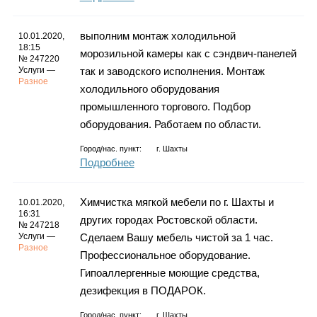
выполним монтаж холодильной
10.01.2020,
18:15
морозильной камеры как с сэндвич-панелей
№ 247220
Услуги —
так и заводского исполнения. Монтаж
Разное
холодильного оборудования
промышленного торгового. Подбор
оборудования. Работаем по области.
Город/нас. пункт:
г.
Шахты
Подробнее
Химчистка мягкой мебели по г. Шахты и
10.01.2020,
16:31
других городах Ростовской области.
№ 247218
Услуги —
Сделаем Вашу мебель чистой за 1 час.
Разное
Профессиональное оборудование.
Гипоаллергенные моющие средства,
дезифекция в ПОДАРОК.
Город/нас. пункт:
г.
Шахты