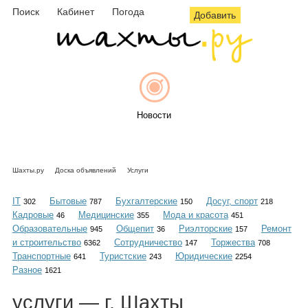
Поиск
Кабинет
Погода
Добавить
Новости
Шахты.ру
Доска объявлений
Услуги
Афиша
IT
Бытовые
Бухгалтерские
Досуг, спорт
302
787
150
218
Кадровые
Медицинские
Мода и красота
46
355
451
Образовательные
Общепит
Риэлторские
Ремонт
945
36
157
и строительство
Сотрудничество
Торжества
6362
147
708
Объявления
Транспортные
Туристские
Юридические
641
243
2254
Разное
1621
услуги
— г. Шахты