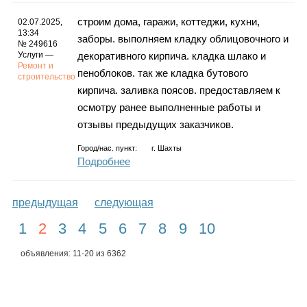
строим дома, гаражи, коттеджи, кухни,
02.07.2025,
13:34
заборы. выполняем кладку облицовочного и
№ 249616
Услуги —
декоративного кирпича. кладка шлако и
Ремонт и
пеноблоков. так же кладка бутового
строительство
кирпича. заливка поясов. предоставляем к
осмотру ранее выполненные работы и
отзывы предыдущих заказчиков.
Город/нас. пункт:
г.
Шахты
Подробнее
предыдущая
следующая
1
2
3
4
5
6
7
8
9
10
объявления: 11-20 из 6362