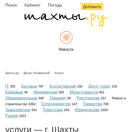
Поиск
Кабинет
Погода
Добавить
Новости
Шахты.ру
Доска объявлений
Услуги
Афиша
IT
Бытовые
Бухгалтерские
Досуг, спорт
302
787
150
218
Кадровые
Медицинские
Мода и красота
46
355
451
Образовательные
Общепит
Риэлторские
945
36
157
Ремонт и
Сотрудничество
Торжества
строительство
6362
147
708
Объявления
Транспортные
Туристские
Юридические
641
243
2254
Разное
1621
услуги
— г. Шахты