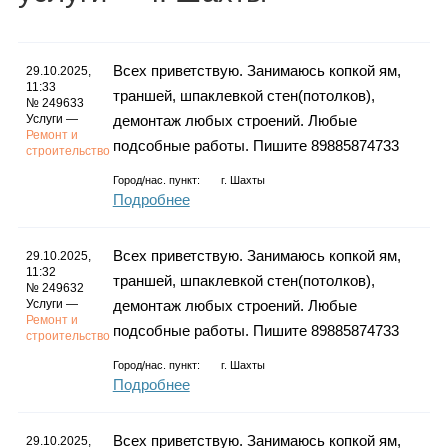
Каталог
Всех приветствую. Занимаюсь копкой ям,
29.10.2025,
11:33
траншей, шпаклевкой стен(потолков),
Инфо
№ 249633
Услуги —
демонтаж любых строений. Любые
Ремонт и
подсобные работы. Пишите 89885874733
строительство
Город/нас. пункт:
г.
Шахты
Гороскоп
Подробнее
Всех приветствую. Занимаюсь копкой ям,
29.10.2025,
11:32
траншей, шпаклевкой стен(потолков),
№ 249632
Карты
Услуги —
демонтаж любых строений. Любые
Ремонт и
подсобные работы. Пишите 89885874733
строительство
Город/нас. пункт:
г.
Шахты
Подробнее
Фотогалерея
Всех приветствую. Занимаюсь копкой ям,
29.10.2025,