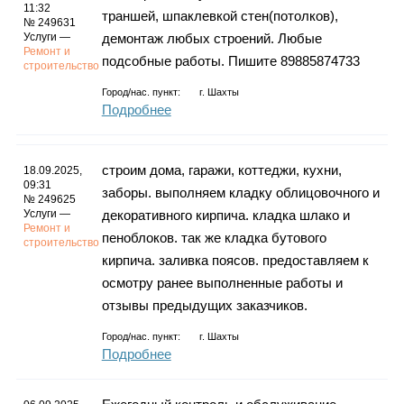
11:32
траншей, шпаклевкой стен(потолков),
№ 249631
Услуги —
демонтаж любых строений. Любые
Ремонт и
подсобные работы. Пишите 89885874733
строительство
Город/нас. пункт:
г.
Шахты
Подробнее
строим дома, гаражи, коттеджи, кухни,
18.09.2025,
09:31
заборы. выполняем кладку облицовочного и
№ 249625
Услуги —
декоративного кирпича. кладка шлако и
Ремонт и
пеноблоков. так же кладка бутового
строительство
кирпича. заливка поясов. предоставляем к
осмотру ранее выполненные работы и
отзывы предыдущих заказчиков.
Город/нас. пункт:
г.
Шахты
Подробнее