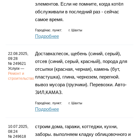
элементов. Если не помните, когда котёл
обслуживали в последний раз - сейчас
самое время.
Город/нас. пункт:
г.
Шахты
Подробнее
Доставка:песок, щебень (синий, серый),
22.08.2025,
09:28
отсев (синий, серый, красный), порода для
№ 249621
Услуги —
отсыпки (красная, черная), камень (бут,
Ремонт и
пластушка), глина, чернозем, перегной.
строительство
вывоз мусора (грузчики). Перевозки. Авто-
ЗИЛ,КАМАЗ.
Город/нас. пункт:
г.
Шахты
Подробнее
строим дома, гаражи, коттеджи, кухни,
10.07.2025,
08:24
заборы. выполняем кладку облицовочного и
№ 249618