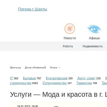
Погода г. Шахты
Новости
Афиша
Работа
Недвижимость
Шахты.ру
Доска объявлений
Услуги
IT
Бытовые
Бухгалтерские
Досуг, спорт
302
787
150
218
строительство
Сотрудничество
Торжества
Тра
6362
147
708
Услуги — Мода и красота в г.
24.01.2015, 18:45