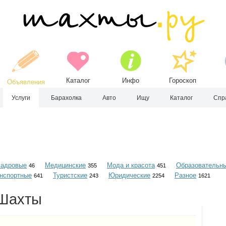
Каталог
Инфо
Гороскоп
Объявления
Услуги
Барахолка
Авто
Ищу
Каталог
Спр
Кадровые
Медицинские
Мода и красота
Образовательн
46
355
451
нспортные
Туристские
Юридические
Разное
641
243
2254
1621
 Шахты