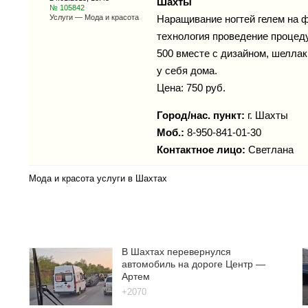
Шахты
№ 105842
Услуги — Мода и красота
Наращивание ногтей гелем на 
технология проведение процед
500 вместе с дизайном, шеллак
у себя дома.
Цена: 750 руб.
Город/нас. пункт:
г.
Шахты
Моб.:
8-950-841-01-30
Контактное лицо:
Светлана
Мода и красота услуги в Шахтах
В Шахтах перевернулся
автомобиль на дороге Центр —
Артем
+2070