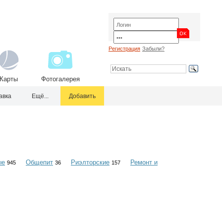
Регистрация
Забыли?
Карты
Фотогалерея
авка
Ещё...
Добавить
ые
Общепит
Риэлторские
Ремонт и
945
36
157