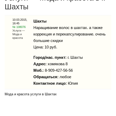
Каталог
Шахты
10.03.2015,
Шахты
16:45
Инфо
№ 108076
Наращивание волос в шахтах. а также
Услуги —
коррекция и перекапсулирование. очень
Мода и
красота
большие скидки
Цена: 10 руб.
Гороскоп
Город/нас. пункт:
г.
Шахты
Адрес:
хомякова 8
Моб.:
8-909-427-56-56
Карты
Обращаться:
любое
Контактное лицо:
Юлия
Мода и красота услуги в Шахтах
Фотогалерея