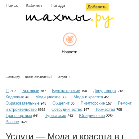
Поиск
Кабинет
Погода
Добавить
Новости
Шахты.ру
Доска объявлений
Услуги
Афиша
IT
Бытовые
Бухгалтерские
Досуг, спорт
302
787
150
218
Кадровые
Медицинские
Мода и красота
46
355
451
Образовательные
Общепит
Риэлторские
Ремонт
945
36
157
и строительство
Сотрудничество
Торжества
6362
147
708
Объявления
Транспортные
Туристские
Юридические
641
243
2254
Разное
1621
Услуги — Мода и красота в г.