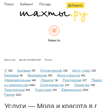
Поиск
Кабинет
Погода
Добавить
Новости
Шахты.ру
Доска объявлений
Услуги
Афиша
IT
Бытовые
Бухгалтерские
Досуг, спорт
302
787
150
218
Кадровые
Медицинские
Мода и красота
46
355
451
Образовательные
Общепит
Риэлторские
Ремонт
945
36
157
и строительство
Сотрудничество
Торжества
6362
147
708
Объявления
Транспортные
Туристские
Юридические
641
243
2254
Разное
1621
Услуги — Мода и красота в г.