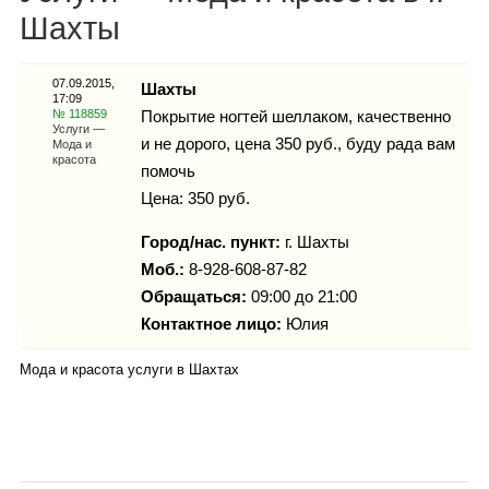
Каталог
Шахты
07.09.2015,
Шахты
17:09
Инфо
№ 118859
Покрытие ногтей шеллаком, качественно
Услуги —
и не дорого, цена 350 руб., буду рада вам
Мода и
красота
помочь
Цена: 350 руб.
Гороскоп
Город/нас. пункт:
г.
Шахты
Моб.:
8-928-608-87-82
Обращаться:
09:00 до 21:00
Карты
Контактное лицо:
Юлия
Мода и красота услуги в Шахтах
Фотогалерея