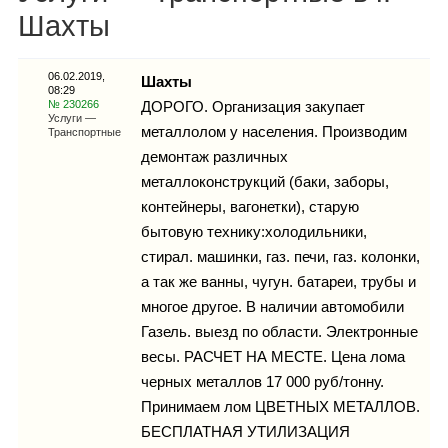
Каталог
Шахты
06.02.2019,
Шахты
08:29
Инфо
№ 230266
ДОРОГО. Организация закупает
Услуги —
металлолом у населения. Производим
Транспортные
демонтаж различных
металлоконструкций (баки, заборы,
Гороскоп
контейнеры, вагонетки), старую
бытовую технику:холодильники,
стирал. машинки, газ. печи, газ. колонки,
а так же ванны, чугун. батареи, трубы и
Карты
многое другое. В наличии автомобили
Газель. выезд по области. Электронные
весы. РАСЧЕТ НА МЕСТЕ. Цена лома
черных металлов 17 000 руб/тонну.
Фотогалерея
Принимаем лом ЦВЕТНЫХ МЕТАЛЛОВ.
БЕСПЛАТНАЯ УТИЛИЗАЦИЯ