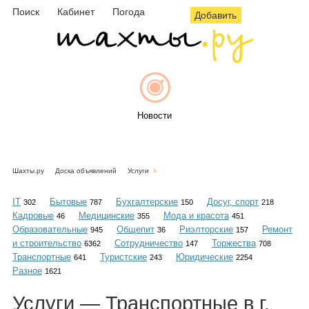
Поиск
Кабинет
Погода
Добавить
Новости
Шахты.ру
Доска объявлений
Услуги
Афиша
IT
Бытовые
Бухгалтерские
Досуг, спорт
302
787
150
218
Кадровые
Медицинские
Мода и красота
46
355
451
Образовательные
Общепит
Риэлторские
Ремонт
945
36
157
и строительство
Сотрудничество
Торжества
6362
147
708
Объявления
Транспортные
Туристские
Юридические
641
243
2254
Разное
1621
Услуги — Транспортные в г.