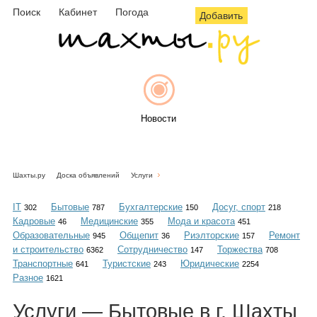
Поиск
Кабинет
Погода
Добавить
Новости
Шахты.ру
Доска объявлений
Услуги
Афиша
IT
Бытовые
Бухгалтерские
Досуг, спорт
302
787
150
218
Кадровые
Медицинские
Мода и красота
46
355
451
Образовательные
Общепит
Риэлторские
Ремонт
945
36
157
и строительство
Сотрудничество
Торжества
6362
147
708
Объявления
Транспортные
Туристские
Юридические
641
243
2254
Разное
1621
Услуги — Бытовые в г. Шахты