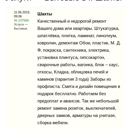
Каталог
11.06.2019,
Шахты
09:06
№ 237566
Качественный и недорогой ремонт
Услуги —
Вашего дома или квартиры. Штукатурка,
Бытовые
Инфо
шпатлёвка, плитка, ламинат, линолеум,
ковролин, демонтаж Обои, пластик, М. Д.
Ф, покраска, сантехника, электрика,
установка плинтуса, гипсокартон,
Гороскоп
сварочные работы, вагонка, блок – хаус,
откосы, Кладка, облицовка печей и
каминов (гарантия 3 года) Заборы из
Карты
профлиста. Смета и дизайн помещения в
подарок бесплатно. Работаем без
предоплат и авансов. Так же небольшой
ремонт замена розеток, выключателей,
Фотогалерея
дверных замков, арматуры на унитазе,
сборка мебели.