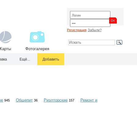
Регистрация
Забыли?
Карты
Фотогалерея
авка
Ещё...
Добавить
ые
Общепит
Риэлторские
Ремонт и
945
36
157