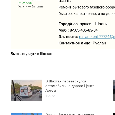
Шахты
№ 247298
Услуги — Бытовые
Ремонт бытового газового обору
быстро, качественно, и не доро
Город/нас. пункт:
г.
Шахты
Моб.:
8-909-405-83-84
Эл. почта:
ruslan-kent-77724@m
Контактное лицо:
Руслан
Бытовые услуги в Шахтах
В Шахтах перевернулся
автомобиль на дороге Центр —
Артем
+2572
Город Шахты ждет массовая