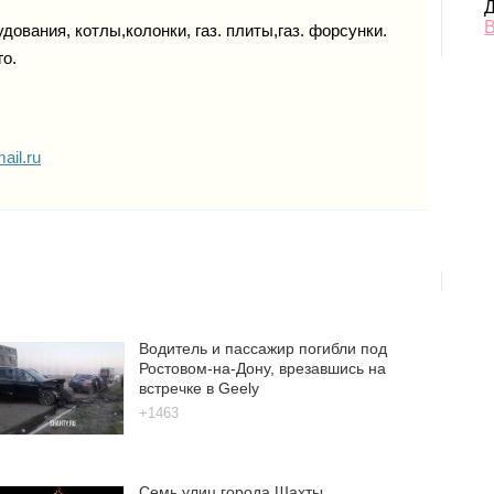
Д
В
дования, котлы,колонки, газ. плиты,газ. форсунки.
го.
ail.ru
Водитель и пассажир погибли под
Ростовом-на-Дону, врезавшись на
встречке в Geely
+1463
Семь улиц города Шахты