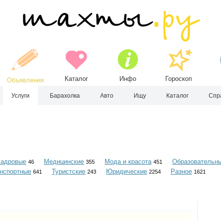
Каталог
Инфо
Гороскоп
Объявления
Услуги
Барахолка
Авто
Ищу
Каталог
Спр
Кадровые
Медицинские
Мода и красота
Образовательн
46
355
451
нспортные
Туристские
Юридические
Разное
641
243
2254
1621