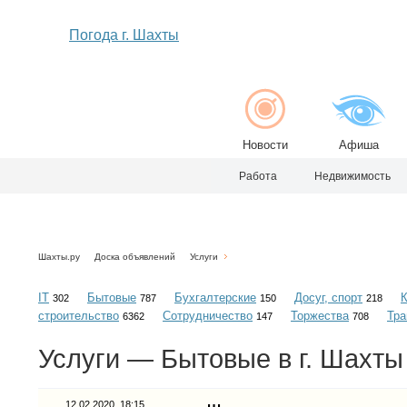
Погода г. Шахты
Новости
Афиша
Работа
Недвижимость
Шахты.ру
Доска объявлений
Услуги
IT
Бытовые
Бухгалтерские
Досуг, спорт
302
787
150
218
строительство
Сотрудничество
Торжества
Тра
6362
147
708
Услуги — Бытовые в г. Шахты
12.02.2020, 18:15