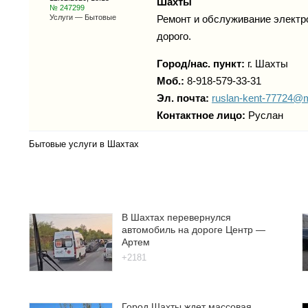
Шахты
№ 247299
Услуги — Бытовые
Ремонт и обслуживание электро
дорого.
Город/нас. пункт:
г.
Шахты
Моб.:
8-918-579-33-31
Эл. почта:
ruslan-kent-77724@m
Контактное лицо:
Руслан
Бытовые услуги в Шахтах
В Шахтах перевернулся
автомобиль на дороге Центр —
Артем
+2181
Город Шахты ждет массовая