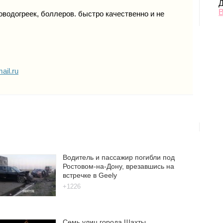
Д
В
водогреек, боллеров. быстро качественно и не
ail.ru
Водитель и пассажир погибли под
Ростовом-на-Дону, врезавшись на
встречке в Geely
+1226
Семь улиц города Шахты