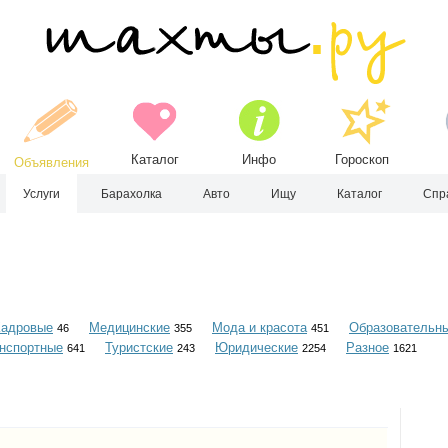
Каталог
Инфо
Гороскоп
Объявления
Услуги
Барахолка
Авто
Ищу
Каталог
Спр
Кадровые
Медицинские
Мода и красота
Образовательн
46
355
451
нспортные
Туристские
Юридические
Разное
641
243
2254
1621