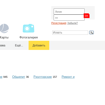
Регистрация
Забыли?
Карты
Фотогалерея
авка
Ещё...
Добавить
ые
Общепит
Риэлторские
Ремонт и
945
36
157